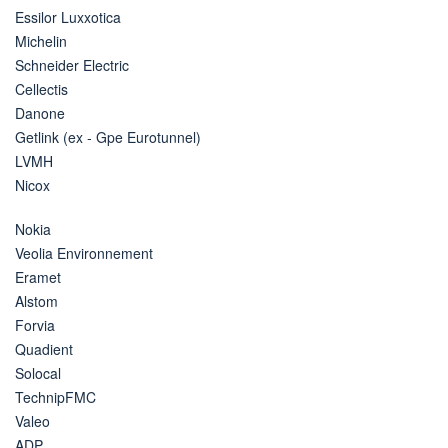
Essilor Luxxotica
Michelin
Schneider Electric
Cellectis
Danone
Getlink (ex - Gpe Eurotunnel)
LVMH
Nicox
Nokia
Veolia Environnement
Eramet
Alstom
Forvia
Quadient
Solocal
TechnipFMC
Valeo
ADP