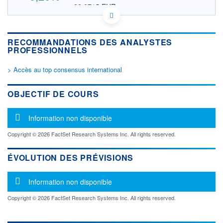
22,0715 EUR
VALEUR INDICATIVE
US7838922018 SCETV
DONNÉES TEMPS DIFFÉRÉ
RECOMMANDATIONS DES ANALYSTES
Politique d'exécution
PROFESSIONNELS
Cotation sur les autres places
> Accès au top consensus international
OUVERTURE
CLÔTURE VEILLE
25,5200
25,4500
+ HAUT
+ BAS
OBJECTIF DE COURS
25,6000
25,4500
VOLUME
CAPITAL ÉCHANGÉ
Message d'information
Information non disponible
2 226 423
0,00%
VALORISATION
Copyright © 2026 FactSet Research Systems Inc. All rights reserved.
LIMITE À LA
LIMITE À LA
BAISSE
HAUSSE
ÉVOLUTION DES PRÉVISIONS
0,0000
0,0000
Message d'information
RENDEMENT
PER ESTIMÉ
Information non disponible
ESTIMÉ 2026
2026
-
-
Copyright © 2026 FactSet Research Systems Inc. All rights reserved.
DERNIER
ÉCHANGE
21.11.23 / 21:57:44