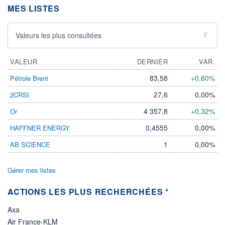
MES LISTES
ÉLIGIBILITÉ
Non éligible
Boursobank
Valeurs les plus consultées
+ PORTEFEUILLE
+ LISTE
VALEUR
DERNIER
VAR.
83,58
+0,60%
Pétrole Brent
27,6
0,00%
2CRSI
4 357,8
+0,32%
Or
0,4555
0,00%
HAFFNER ENERGY
1
0,00%
AB SCIENCE
Gérer mes listes
ACTIONS LES PLUS RECHERCHÉES *
Axa
Air France-KLM