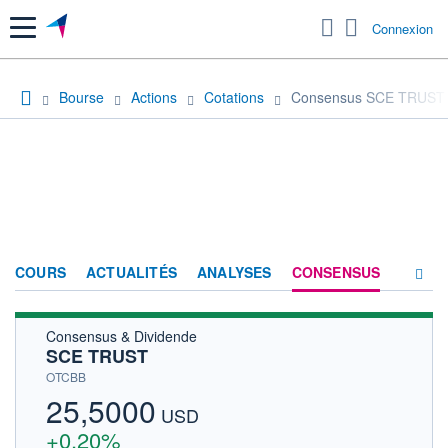
Menu
Connexion
Bourse
Actions
Cotations
Consensus SCE TRUST
COURS
ACTUALITÉS
ANALYSES
CONSENSUS
Consensus & Dividende
SOCIÉTÉ
SCE TRUST
HISTORIQUE
OTCBB
25,5000
ACTIONNAIRES
USD
+0,20%