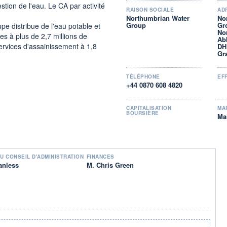
tion de l'eau. Le CA par activité
RAISON SOCIALE
AD
Northumbrian Water
No
Group
Gr
e distribue de l'eau potable et
No
s à plus de 2,7 millions de
Ab
ervices d'assainissement à 1,8
DH
Gr
es installations d'eau et de
à Gibraltar ;
TÉLÉPHONE
EF
+44 0870 608 4820
, études et analyses scientifiques,
s activités diversifiées,
CAPITALISATION
MA
BOURSIÈRE
Ma
urisme.
U CONSEIL D'ADMINISTRATION
FINANCES
anless
M. Chris Green