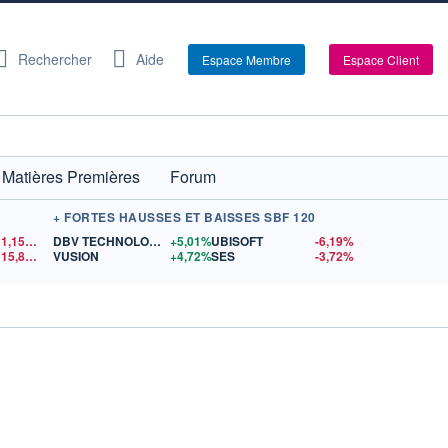
Rechercher
Aide
Espace Membre
Espace Client
Matières Premières
Forum
+ FORTES HAUSSES ET BAISSES SBF 120
1,1549
$US
DBV TECHNOLOGIES
+5,01%
UBISOFT
-6,19%
15,81
$US
VUSION
+4,72%
SES
-3,72%