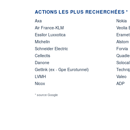
ACTIONS LES PLUS RECHERCHÉES *
Axa
Nokia
Air France-KLM
Veolia
Essilor Luxxotica
Eramet
Michelin
Alstom
Schneider Electric
Forvia
Cellectis
Quadie
Danone
Solocal
Getlink (ex - Gpe Eurotunnel)
Techn
LVMH
Valeo
Nicox
ADP
* source Google