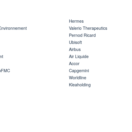
Hermes
 Environnement
Valerio Therapeutics
Pernod Ricard
Ubisoft
Airbus
nt
Air Liquide
Accor
ipFMC
Capgemini
Worldline
Kleaholding