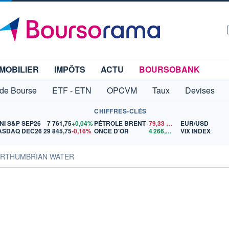
MOBILIER
IMPÔTS
ACTU
BOURSOBANK
 de Bourse
ETF - ETN
OPCVM
Taux
Devises
CHIFFRES-CLÉS
NI S&P SEP26
7 761,75
+0,04%
PÉTROLE BRENT
79,33
$US
EUR/USD
ASDAQ DEC26
29 845,75
-0,16%
ONCE D'OR
4 266,52
$US
VIX INDEX
NORTHUMBRIAN WATER