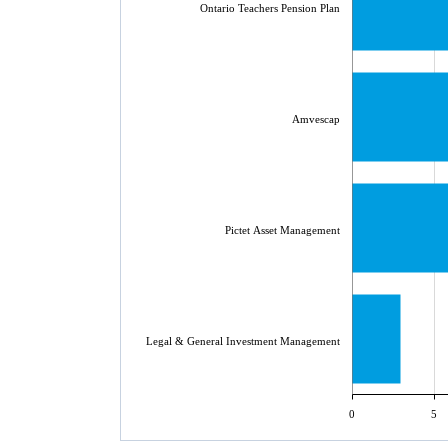
Ontario Teachers Pension Plan
Amvescap
Pictet Asset Management
Legal & General Investment Management
0
5