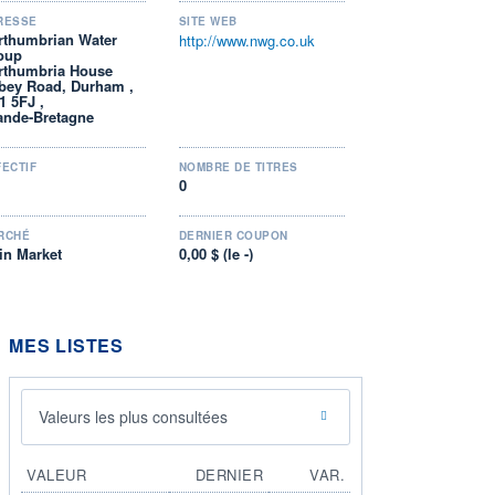
RESSE
SITE WEB
rthumbrian Water
http://www.nwg.co.uk
oup
rthumbria House
bey Road, Durham ,
1 5FJ ,
ande-Bretagne
FECTIF
NOMBRE DE TITRES
0
RCHÉ
DERNIER COUPON
in Market
0,00 $ (le -)
MES LISTES
Valeurs les plus consultées
VALEUR
DERNIER
VAR.