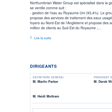
Northumbrian Water Group est spécialisé dans la ges
se ventile comme suit :
- gestion de l'eau au Royaume-Uni (93,4%). Le group
propose des services de traitement des eaux usagée
foyers au Nord-Est de l'Angleterre et propose des s
million de clients au Sud-Est du Royaume ;
- gestion de l'eau à l'international (5,4%) : gestion d
traitement des eaux usées en Ecosse, en Irlande et 
Lire la suite
- autres services (1,2%) : conseil, support technique
etc.
En outre, Northumbrian Water Group possède quelque
notamment dans le domaine de l'hôtellerie et du to
La totalité du CA est réalisée au Royaume Uni.
DIRIGEANTS
SECRÉTAIRE GÉNÉRAL
PRÉSIDENT D
M. Martin Parker
M. Derek W
M. Heidi Mottram