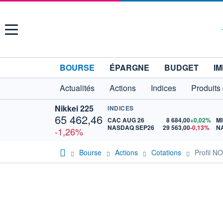
Menu
BOURSE
ÉPARGNE
BUDGET
IM
Actualités
Actions
Indices
Produits
Nikkei 225
INDICES
65 462,46
CAC AUG 26
8 684,00
+0,02%
MI
NASDAQ SEP26
29 563,00
-0,13%
N
-1,26%
Bourse
Actions
Cotations
Profil 