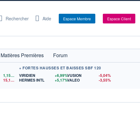
Rechercher
Aide
Espace Membre
Espace Client
Matières Premières
Forum
+ FORTES HAUSSES ET BAISSES SBF 120
1,1524
$US
VIRIDIEN
+6,99%
VUSION
-5,04%
15,15
$US
HERMES INTL
+5,17%
VALEO
-3,55%