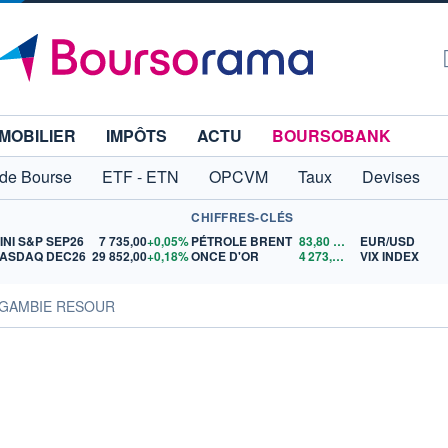
MOBILIER
IMPÔTS
ACTU
BOURSOBANK
 de Bourse
ETF - ETN
OPCVM
Taux
Devises
CHIFFRES-CLÉS
INI S&P SEP26
7 735,00
+0,05%
PÉTROLE BRENT
83,80
$US
EUR/USD
ASDAQ DEC26
29 852,00
+0,18%
ONCE D'OR
4 273,61
$US
VIX INDEX
NAGAMBIE RESOUR