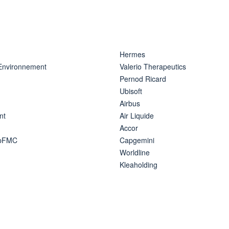
Hermes
 Environnement
Valerio Therapeutics
Pernod Ricard
Ubisoft
Airbus
nt
Air Liquide
Accor
ipFMC
Capgemini
Worldline
Kleaholding