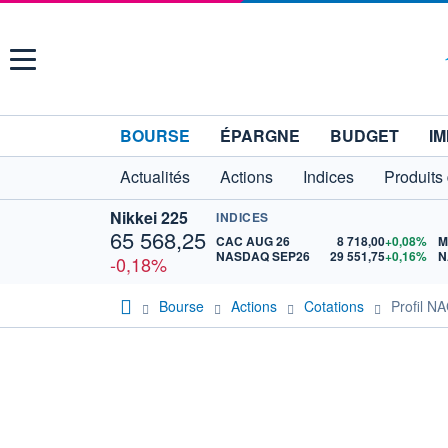
Menu
BOURSE
ÉPARGNE
BUDGET
IM
Actualités
Actions
Indices
Produits
Nikkei 225
INDICES
65 568,25
CAC AUG 26
8 718,00
+0,08%
M
NASDAQ SEP26
29 551,75
+0,16%
N
-0,18%
Bourse
Actions
Cotations
Profil 