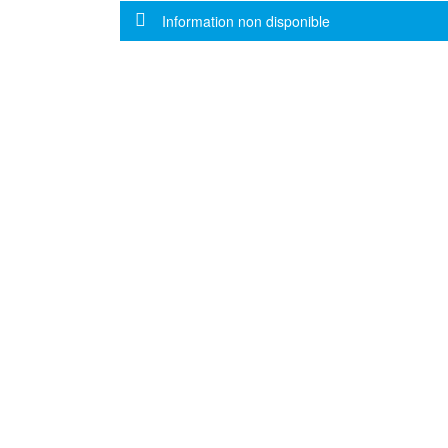
Message d'information
Information non disponible