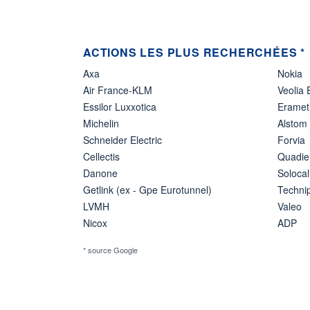
ACTIONS LES PLUS RECHERCHÉES *
Axa
Nokia
Air France-KLM
Veolia
Essilor Luxxotica
Eramet
Michelin
Alstom
Schneider Electric
Forvia
Cellectis
Quadie
Danone
Solocal
Getlink (ex - Gpe Eurotunnel)
Techn
LVMH
Valeo
Nicox
ADP
* source Google