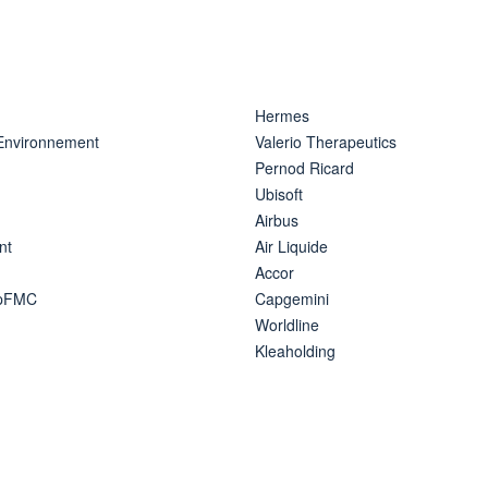
Hermes
 Environnement
Valerio Therapeutics
Pernod Ricard
Ubisoft
Airbus
nt
Air Liquide
Accor
ipFMC
Capgemini
Worldline
Kleaholding