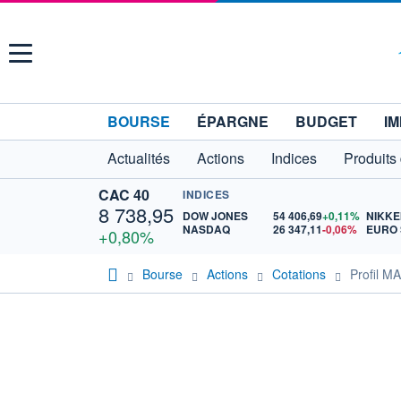
Menu
BOURSE
ÉPARGNE
BUDGET
IM
Actualités
Actions
Indices
Produits
CAC 40
INDICES
8 738,95
DOW JONES
54 406,69
+0,11%
NIKKE
NASDAQ
26 347,11
-0,06%
+0,80%
Bourse
Actions
Cotations
Profil 