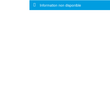
Message d'information
Information non disponible