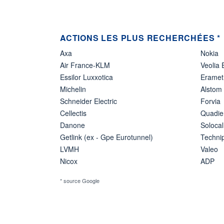
ACTIONS LES PLUS RECHERCHÉES *
Axa
Nokia
Air France-KLM
Veolia
Essilor Luxxotica
Eramet
Michelin
Alstom
Schneider Electric
Forvia
Cellectis
Quadie
Danone
Solocal
Getlink (ex - Gpe Eurotunnel)
Techn
LVMH
Valeo
Nicox
ADP
* source Google