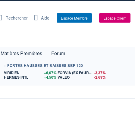
Rechercher
Aide
Espace Membre
Espace Client
Matières Premières
Forum
+ FORTES HAUSSES ET BAISSES SBF 120
$US
VIRIDIEN
+6,07%
FORVIA (EX FAURECIA)
-3,37%
$US
HERMES INTL
+4,50%
VALEO
-2,69%