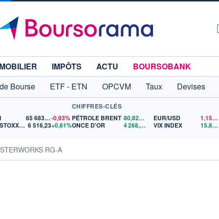
MOBILIER
IMPÔTS
ACTU
BOURSOBANK
 de Bourse
ETF - ETN
OPCVM
Taux
Devises
CHIFFRES-CLÉS
I
65 683,26
-0,93%
PÉTROLE BRENT
80,82
$US
EUR/USD
1,1544
EURO STOXX 50
6 516,23
+0,61%
ONCE D'OR
4 268,93
$US
VIX INDEX
15,82
MASTERWORKS RG-A