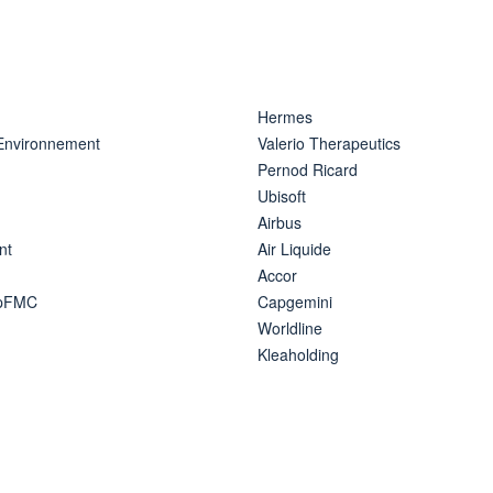
Hermes
 Environnement
Valerio Therapeutics
Pernod Ricard
Ubisoft
Airbus
nt
Air Liquide
Accor
ipFMC
Capgemini
Worldline
Kleaholding