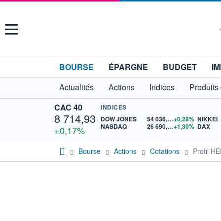
Menu
BOURSE
ÉPARGNE
BUDGET
IM
Actualités
Actions
Indices
Produits
CAC 40
INDICES
8 714,93
DOW JONES
54 036,93
+0,28%
NIKKEI
NASDAQ
26 690,62
+1,30%
DAX
+0,17%
Bourse
Actions
Cotations
Profil 