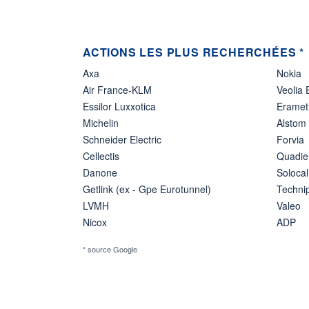
ACTIONS LES PLUS RECHERCHÉES *
Axa
Nokia
Air France-KLM
Veolia
Essilor Luxxotica
Eramet
Michelin
Alstom
Schneider Electric
Forvia
Cellectis
Quadie
Danone
Solocal
Getlink (ex - Gpe Eurotunnel)
Techn
LVMH
Valeo
Nicox
ADP
* source Google