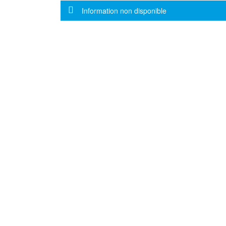
Message d'information
Information non disponible