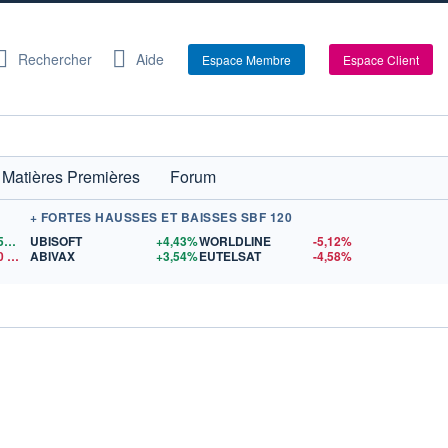
Rechercher
Aide
Espace Membre
Espace Client
Matières Premières
Forum
+ FORTES HAUSSES ET BAISSES SBF 120
1,1559
$US
UBISOFT
+4,43%
WORLDLINE
-5,12%
0
$US
ABIVAX
+3,54%
EUTELSAT
-4,58%