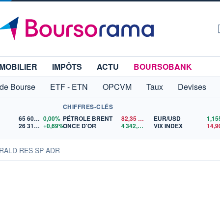
MOBILIER
IMPÔTS
ACTU
BOURSOBANK
 de Bourse
ETF - ETN
OPCVM
Taux
Devises
CHIFFRES-CLÉS
65 606,71
0,00%
PÉTROLE BRENT
82,35
$US
EUR/USD
26 319,45
+0,69%
ONCE D'OR
4 342,26
$US
VIX INDEX
14,9
HERALD RES SP ADR