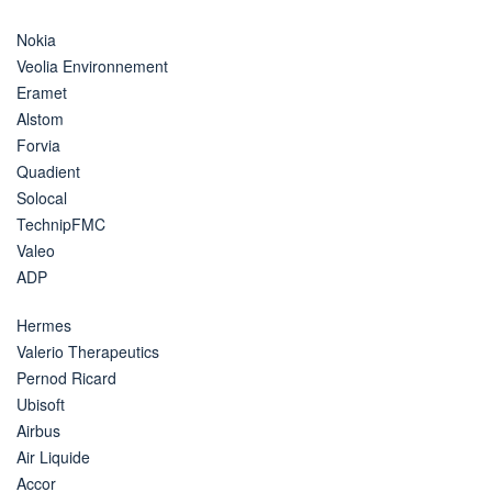
Nokia
Veolia Environnement
Eramet
Alstom
Forvia
Quadient
Solocal
TechnipFMC
Valeo
ADP
Hermes
Valerio Therapeutics
Pernod Ricard
Ubisoft
Airbus
Air Liquide
Accor