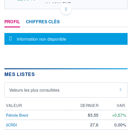
190,8538 EUR
VALEUR INDICATIVE
US3358761084 FOTB
DONNÉES TEMPS DIFFÉRÉ
PROFIL
CHIFFRES CLÉS
Politique d'exécution
Cotation sur les autres places
Message d'information
Information non disponible
225
220
215
210
MES LISTES
16h05
16h24
OUVERTURE
CLÔTURE VEILLE
Valeurs les plus consultées
0,0000
214,3892
+ HAUT
+ BAS
220,5000
0,0000
VALEUR
DERNIER
VAR.
VOLUME
CAPITAL ÉCHANGÉ
83,55
+0,57%
Pétrole Brent
259
0,00%
27,6
0,00%
2CRSI
VALORISATION