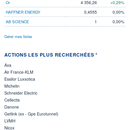
LIMITE À LA
LIMITE À LA
4 356,26
+0,29%
Or
BAISSE
HAUSSE
0,0000
0,0000
0,4555
0,00%
HAFFNER ENERGY
RENDEMENT
PER ESTIMÉ
1
0,00%
AB SCIENCE
ESTIMÉ 2026
2026
-
-
Gérer mes listes
DERNIER
ÉCHANGE
07.08.26 / 16:44:17
ACTIONS LES PLUS RECHERCHÉES *
ÉLIGIBILITÉ
Non éligible
Boursobank
Axa
Air France-KLM
+ PORTEFEUILLE
+ LISTE
Essilor Luxxotica
Michelin
Schneider Electric
Cellectis
Danone
Getlink (ex - Gpe Eurotunnel)
LVMH
Nicox