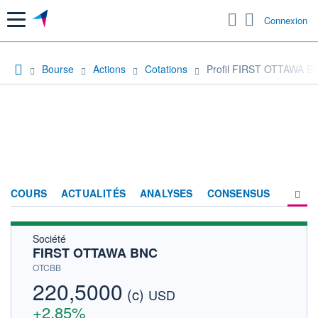
Menu
Connexion
Bourse
Actions
Cotations
Profil FIRST OTTAWA B
COURS
ACTUALITÉS
ANALYSES
CONSENSUS
Société
SOCIÉTÉ
FIRST OTTAWA BNC
HISTORIQUE
OTCBB
220,5000
(c)
ACTIONNAIRES
USD
+2,85%