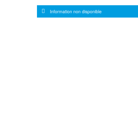
Message d'information
Information non disponible