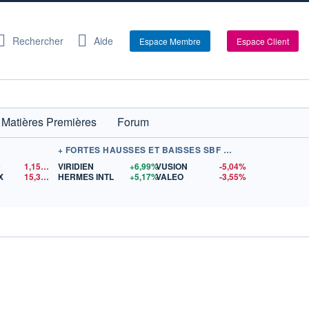
Rechercher
Aide
Espace Membre
Espace Client
Matières Premières
Forum
+ FORTES HAUSSES ET BAISSES SBF 120
D
1,1524
$US
VIRIDIEN
+6,99%
VUSION
-5,04%
X
15,36
$US
HERMES INTL
+5,17%
VALEO
-3,55%