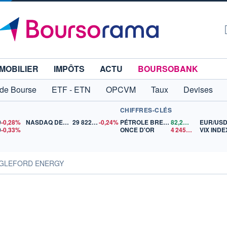
MOBILIER
IMPÔTS
ACTU
BOURSOBANK
 de Bourse
ETF - ETN
OPCVM
Taux
Devises
CHIFFRES-CLÉS
0
-0,28%
NASDAQ DEC26
29 822,75
-0,24%
PÉTROLE BRENT
82,28
$US
EUR/US
0
-0,33%
ONCE D'OR
4 245,39
$US
VIX INDE
EAGLEFORD ENERGY