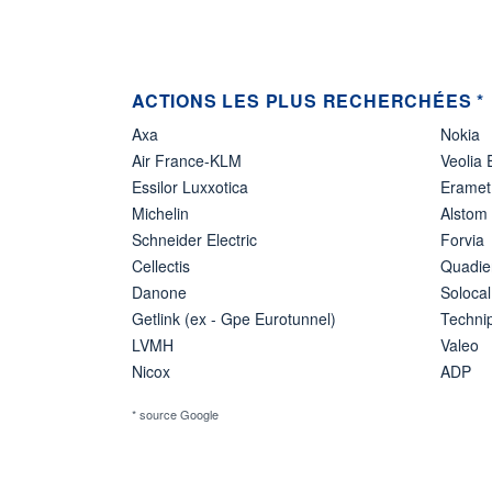
ACTIONS LES PLUS RECHERCHÉES *
Axa
Nokia
Air France-KLM
Veolia
Essilor Luxxotica
Eramet
Michelin
Alstom
Schneider Electric
Forvia
Cellectis
Quadie
Danone
Solocal
Getlink (ex - Gpe Eurotunnel)
Techn
LVMH
Valeo
Nicox
ADP
* source Google