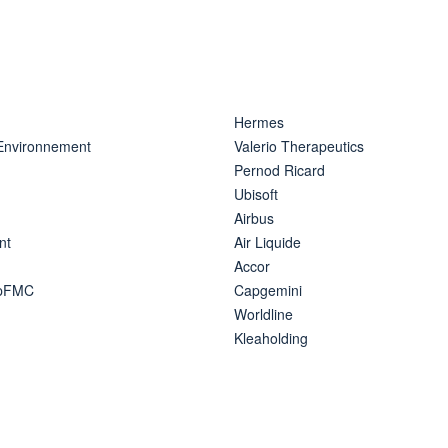
Hermes
 Environnement
Valerio Therapeutics
Pernod Ricard
Ubisoft
Airbus
nt
Air Liquide
Accor
ipFMC
Capgemini
Worldline
Kleaholding