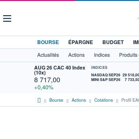
Menu
BOURSE
ÉPARGNE
BUDGET
IM
Actualités
Actions
Indices
Produits
AUG 26 CAC 40 Index
INDICES
(10x)
NASDAQ SEP26
29 516,0
8 717,00
MINI S&P SEP26
7 733,5
+0,40%
Bourse
Actions
Cotations
Profil 