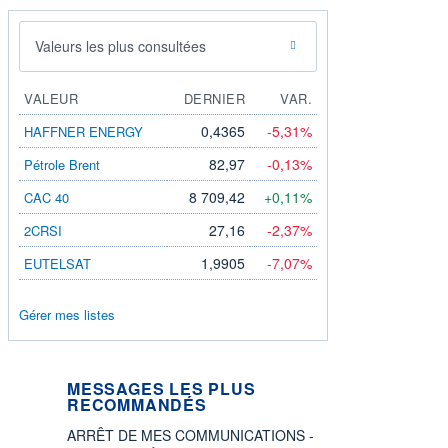
Valeurs les plus consultées
VALEUR
DERNIER
VAR.
0,4365
-5,31%
HAFFNER ENERGY
82,97
-0,13%
Pétrole Brent
8 709,42
+0,11%
CAC 40
27,16
-2,37%
2CRSI
1,9905
-7,07%
EUTELSAT
Gérer mes listes
MESSAGES LES PLUS
RECOMMANDÉS
ARRÊT DE MES COMMUNICATIONS -