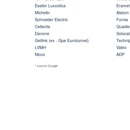
Essilor Luxxotica
Eramet
Michelin
Alstom
Schneider Electric
Forvia
Cellectis
Quadie
Danone
Solocal
Getlink (ex - Gpe Eurotunnel)
Techn
LVMH
Valeo
Nicox
ADP
* source Google