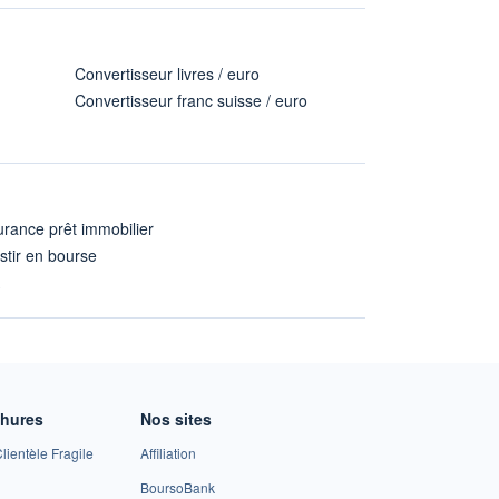
Convertisseur livres / euro
Convertisseur franc suisse / euro
rance prêt immobilier
stir en bourse
A
chures
Nos sites
lientèle Fragile
Affiliation
BoursoBank