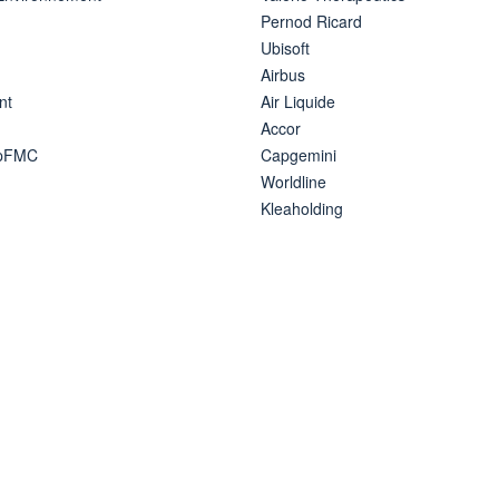
Pernod Ricard
Ubisoft
Airbus
nt
Air Liquide
Accor
ipFMC
Capgemini
Worldline
Kleaholding