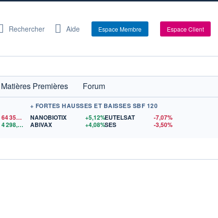
Rechercher
Aide
Espace Membre
Espace Client
Matières Premières
Forum
+ FORTES HAUSSES ET BAISSES SBF 120
64 353,00
$US
NANOBIOTIX
+5,12%
EUTELSAT
-7,07%
4 298,61
$US
ABIVAX
+4,08%
SES
-3,50%