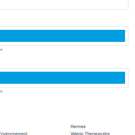
d.
d.
Hermes
 Environnement
Valerio Therapeutics