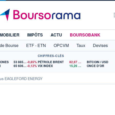
MOBILIER
IMPÔTS
ACTU
BOURSOBANK
 de Bourse
ETF - ETN
OPCVM
Taux
Devises
CHIFFRES-CLÉS
JONES
53 885,10
-0,85%
PÉTROLE BRENT
82,97
$US
BITCOIN / USD
I
65 606,71
-0,12%
VIX INDEX
15,26
$US
ONCE D'OR
sus EAGLEFORD ENERGY