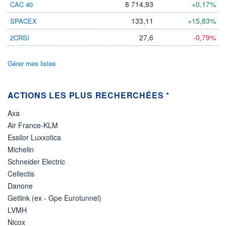
8 714,93
+0,17%
CAC 40
ÉLIGIBILITÉ
133,11
+15,83%
SPACEX
Non éligible
Boursobank
27,6
-0,79%
2CRSI
+ PORTEFEUILLE
+ LISTE
Gérer mes listes
ACTIONS LES PLUS RECHERCHÉES *
Axa
Air France-KLM
Essilor Luxxotica
Michelin
Schneider Electric
Cellectis
Danone
Getlink (ex - Gpe Eurotunnel)
LVMH
Nicox