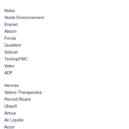
Nokia
Veolia Environnement
Eramet
Alstom
Forvia
Quadient
Solocal
TechnipFMC
Valeo
ADP
Hermes
Valerio Therapeutics
Pernod Ricard
Ubisoft
Airbus
Air Liquide
Accor