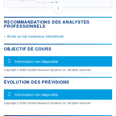
0,0000 EUR
VALEUR INDICATIVE
US09858Y2081 CSTF
DONNÉES TEMPS DIFFÉRÉ
RECOMMANDATIONS DES ANALYSTES
Politique d'exécution
PROFESSIONNELS
Cotation sur les autres places
> Accès au top consensus international
OUVERTURE
CLÔTURE VEILLE
0,0000
0,0001
+ HAUT
+ BAS
OBJECTIF DE COURS
0,0000
0,0000
VOLUME
CAPITAL ÉCHANGÉ
Message d'information
Information non disponible
0
0,00%
VALORISATION
Copyright © 2026 FactSet Research Systems Inc. All rights reserved.
LIMITE À LA
LIMITE À LA
BAISSE
HAUSSE
ÉVOLUTION DES PRÉVISIONS
0,0000
0,0000
Message d'information
RENDEMENT
PER ESTIMÉ
Information non disponible
ESTIMÉ 2026
2026
-
-
Copyright © 2026 FactSet Research Systems Inc. All rights reserved.
DERNIER
ÉCHANGE
04.08.26 / 18:40:30