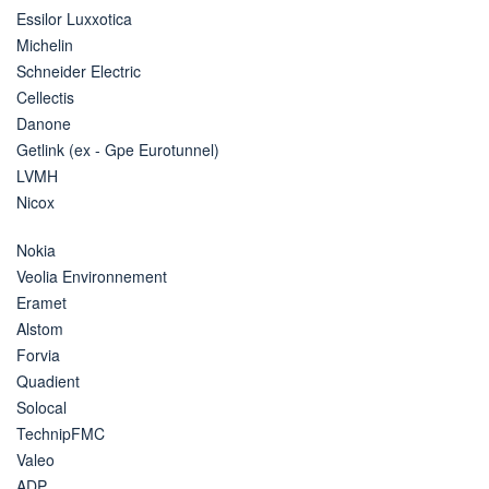
Essilor Luxxotica
Michelin
Schneider Electric
Cellectis
Danone
Getlink (ex - Gpe Eurotunnel)
LVMH
Nicox
Nokia
Veolia Environnement
Eramet
Alstom
Forvia
Quadient
Solocal
TechnipFMC
Valeo
ADP