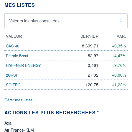
MES LISTES
ÉLIGIBILITÉ
Non éligible
Boursobank
Valeurs les plus consultées
+ PORTEFEUILLE
+ LISTE
VALEUR
DERNIER
VAR.
8 699,71
+0,35%
CAC 40
82,97
+4,47%
Pétrole Brent
0,461
+9,76%
HAFFNER ENERGY
27,82
+0,80%
2CRSI
120,75
+1,22%
SOITEC
Gérer mes listes
ACTIONS LES PLUS RECHERCHÉES *
Axa
Air France-KLM