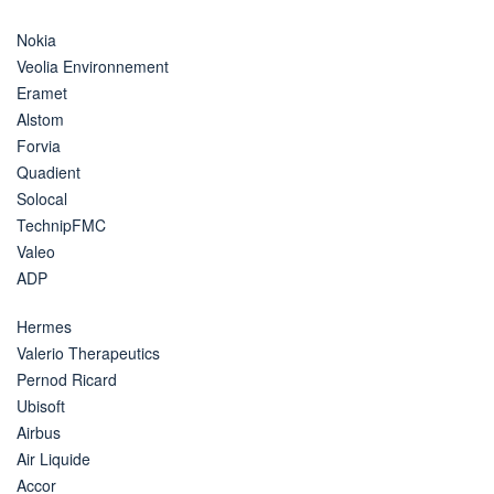
Nokia
Veolia Environnement
Eramet
Alstom
Forvia
Quadient
Solocal
TechnipFMC
Valeo
ADP
Hermes
Valerio Therapeutics
Pernod Ricard
Ubisoft
Airbus
Air Liquide
Accor