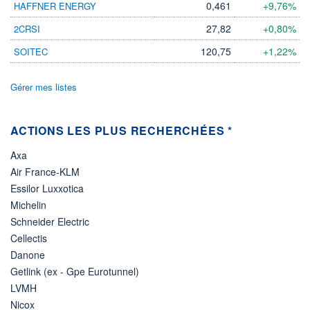
0,461
+9,76%
HAFFNER ENERGY
ÉLIGIBILITÉ
27,82
+0,80%
2CRSI
Non éligible
Boursobank
120,75
+1,22%
SOITEC
+ PORTEFEUILLE
+ LISTE
Gérer mes listes
ACTIONS LES PLUS RECHERCHÉES *
Axa
Air France-KLM
Essilor Luxxotica
Michelin
Schneider Electric
Cellectis
Danone
Getlink (ex - Gpe Eurotunnel)
LVMH
Nicox