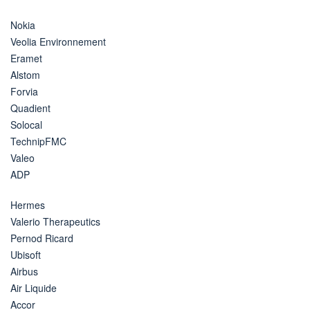
Nokia
Veolia Environnement
Eramet
Alstom
Forvia
Quadient
Solocal
TechnipFMC
Valeo
ADP
Hermes
Valerio Therapeutics
Pernod Ricard
Ubisoft
Airbus
Air Liquide
Accor