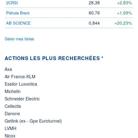
28,38
+2,83%
2CRSI
ÉLIGIBILITÉ
80,76
+1,69%
Pétrole Brent
Non éligible
Boursobank
0,844
+20,23%
AB SCIENCE
+ PORTEFEUILLE
+ LISTE
Gérer mes listes
ACTIONS LES PLUS RECHERCHÉES *
Axa
Air France-KLM
Essilor Luxxotica
Michelin
Schneider Electric
Cellectis
Danone
Getlink (ex - Gpe Eurotunnel)
LVMH
Nicox