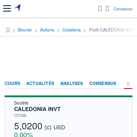
Menu
Connexion
Bourse
Actions
Cotations
Profil CALEDONIA INVT
COURS
ACTUALITÉS
ANALYSES
CONSENSUS
Société
SOCIÉTÉ
CALEDONIA INVT
HISTORIQUE
OTCBB
5,0200
(c)
ACTIONNAIRES
USD
0,00%