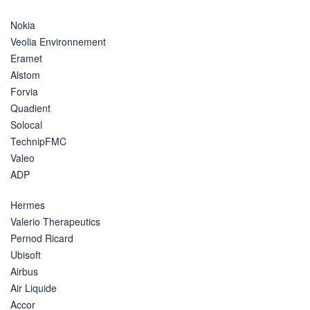
Nokia
Veolia Environnement
Eramet
Alstom
Forvia
Quadient
Solocal
TechnipFMC
Valeo
ADP
Hermes
Valerio Therapeutics
Pernod Ricard
Ubisoft
Airbus
Air Liquide
Accor