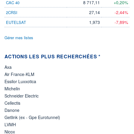
8 717,11
+0,20%
CAC 40
ÉLIGIBILITÉ
27,14
-2,44%
2CRSI
Non éligible
Boursobank
1,973
-7,89%
EUTELSAT
+ PORTEFEUILLE
+ LISTE
Gérer mes listes
ACTIONS LES PLUS RECHERCHÉES *
Axa
Air France-KLM
Essilor Luxxotica
Michelin
Schneider Electric
Cellectis
Danone
Getlink (ex - Gpe Eurotunnel)
LVMH
Nicox