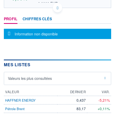
0,0000 EUR
VALEUR INDICATIVE
US01626P6016 ALCTY
DONNÉES TEMPS DIFFÉRÉ
PROFIL
CHIFFRES CLÉS
Politique d'exécution
Cotation sur les autres places
Message d'information
Information non disponible
OUVERTURE
CLÔTURE VEILLE
0,0000
0,0000
+ HAUT
+ BAS
0,0000
0,0000
VOLUME
CAPITAL ÉCHANGÉ
0
0,00%
MES LISTES
VALORISATION
LIMITE À LA
LIMITE À LA
Valeurs les plus consultées
BAISSE
HAUSSE
0,0000
0,0000
VALEUR
DERNIER
VAR.
RENDEMENT
PER ESTIMÉ
ESTIMÉ 2026
2026
-
-
0,437
-5,21%
HAFFNER ENERGY
DERNIER
83,17
+0,11%
Pétrole Brent
ÉCHANGE
-