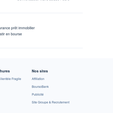
rance prêt immobilier
stir en bourse
A
chures
Nos sites
lientèle Fragile
Affiliation
BoursoBank
Publicité
Site Groupe & Recrutement