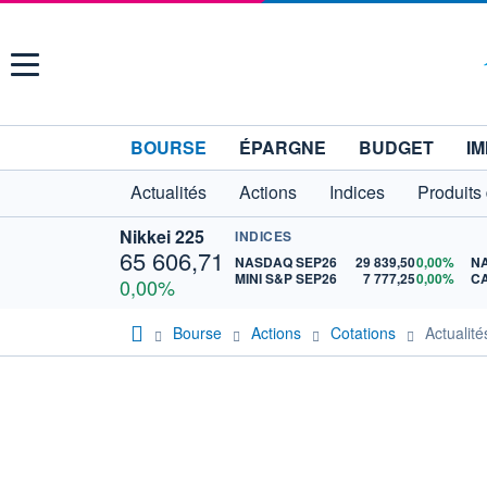
Menu
BOURSE
ÉPARGNE
BUDGET
IM
Actualités
Actions
Indices
Produits
Nikkei 225
INDICES
65 606,71
NASDAQ SEP26
29 839,50
0,00%
N
MINI S&P SEP26
7 777,25
0,00%
CA
0,00%
Bourse
Actions
Cotations
Actuali