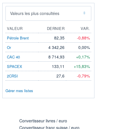
Valeurs les plus consultées
VALEUR
DERNIER
VAR.
82,35
-0,88%
Pétrole Brent
4 342,26
0,00%
Or
8 714,93
+0,17%
CAC 40
133,11
+15,83%
SPACEX
27,6
-0,79%
2CRSI
Gérer mes listes
Convertisseur livres / euro
Convertisseur franc suisse / euro