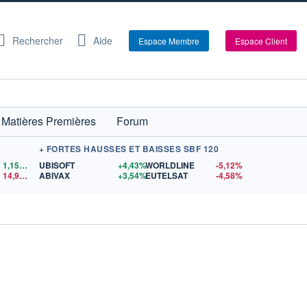
Rechercher
Aide
Espace Membre
Espace Client
Matières Premières
Forum
+ FORTES HAUSSES ET BAISSES SBF 120
1,1559
$US
UBISOFT
+4,43%
WORLDLINE
-5,12%
14,90
$US
ABIVAX
+3,54%
EUTELSAT
-4,58%