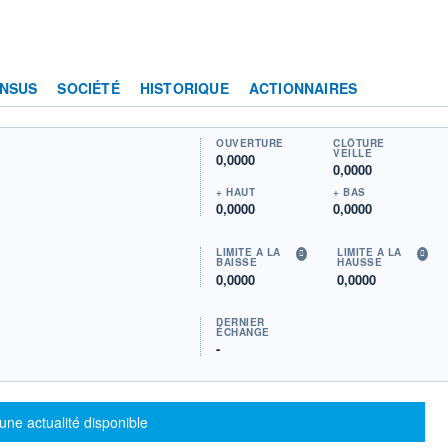
NSUS
SOCIÉTÉ
HISTORIQUE
ACTIONNAIRES
OUVERTURE
CLÔTURE
VEILLE
0,0000
0,0000
+ HAUT
+ BAS
0,0000
0,0000
LIMITE À LA
LIMITE À LA
BAISSE
HAUSSE
0,0000
0,0000
DERNIER
ÉCHANGE
-
sage d'information
une actualité disponible