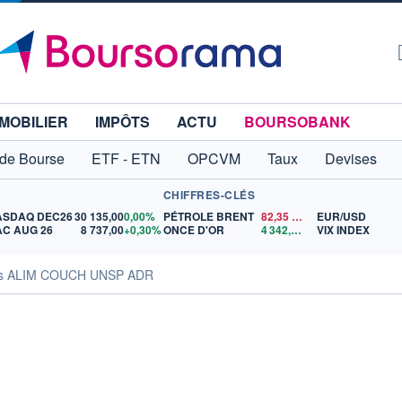
MOBILIER
IMPÔTS
ACTU
BOURSOBANK
 de Bourse
ETF - ETN
OPCVM
Taux
Devises
CHIFFRES-CLÉS
ASDAQ DEC26
30 135,00
0,00%
PÉTROLE BRENT
82,35
$US
EUR/USD
C AUG 26
8 737,00
+0,30%
ONCE D'OR
4 342,26
$US
VIX INDEX
tés ALIM COUCH UNSP ADR