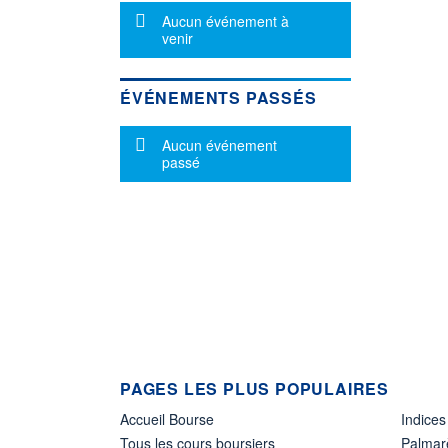
Message d'information
Aucun événement à
venir
ÉVÉNEMENTS PASSÉS
Message d'information
Aucun événement
passé
PAGES LES PLUS POPULAIRES
Accueil Bourse
Indices
Tous les cours boursiers
Palmar