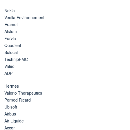
Nokia
Veolia Environnement
Eramet
Alstom
Forvia
Quadient
Solocal
TechnipFMC
Valeo
ADP
Hermes
Valerio Therapeutics
Pernod Ricard
Ubisoft
Airbus
Air Liquide
Accor