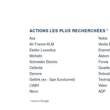
ACTIONS LES PLUS RECHERCHÉES *
Axa
Nokia
Air France-KLM
Veolia
Essilor Luxxotica
Eramet
Michelin
Alstom
Schneider Electric
Forvia
Cellectis
Quadie
Danone
Solocal
Getlink (ex - Gpe Eurotunnel)
Techn
LVMH
Valeo
Nicox
ADP
* source Google