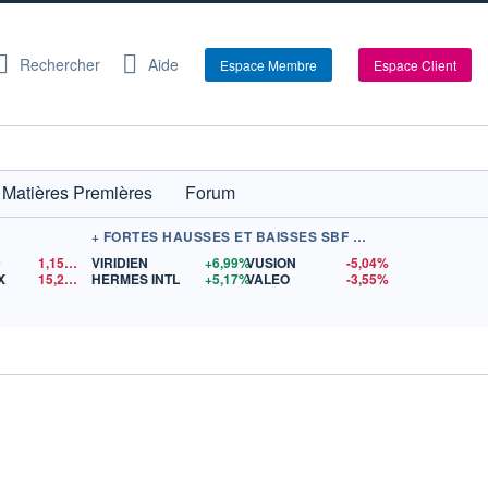
Rechercher
Aide
Espace Membre
Espace Client
Matières Premières
Forum
+ FORTES HAUSSES ET BAISSES SBF 120
D
1,1523
$US
VIRIDIEN
+6,99%
VUSION
-5,04%
X
15,29
$US
HERMES INTL
+5,17%
VALEO
-3,55%