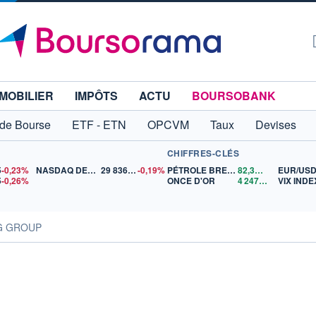
MOBILIER
IMPÔTS
ACTU
BOURSOBANK
 de Bourse
ETF - ETN
OPCVM
Taux
Devises
CHIFFRES-CLÉS
5
-0,23%
NASDAQ DEC26
29 836,50
-0,19%
PÉTROLE BRENT
82,30
$US
EUR/US
5
-0,26%
ONCE D'OR
4 247,77
$US
VIX INDE
ING GROUP