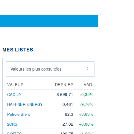
MES LISTES
Valeurs les plus consultées
VALEUR
DERNIER
VAR.
8 699,71
+0,35%
CAC 40
0,461
+9,76%
HAFFNER ENERGY
82,3
+3,63%
Pétrole Brent
27,82
+0,80%
2CRSI
120,75
+1,22%
SOITEC