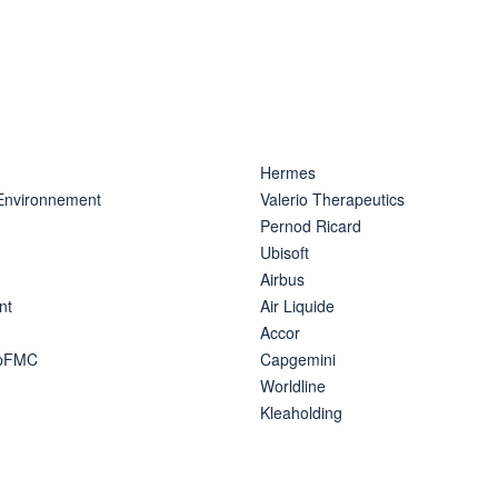
Hermes
 Environnement
Valerio Therapeutics
Pernod Ricard
Ubisoft
Airbus
nt
Air Liquide
Accor
ipFMC
Capgemini
Worldline
Kleaholding