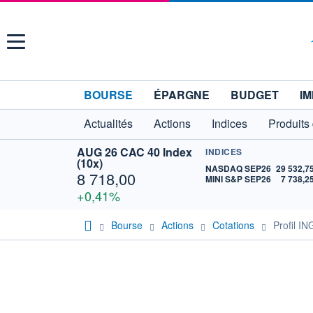
Menu
BOURSE
ÉPARGNE
BUDGET
IM
Actualités
Actions
Indices
Produits
AUG 26 CAC 40 Index
INDICES
(10x)
NASDAQ SEP26
29 532,7
8 718,00
MINI S&P SEP26
7 738,2
+0,41%
Bourse
Actions
Cotations
Profil 