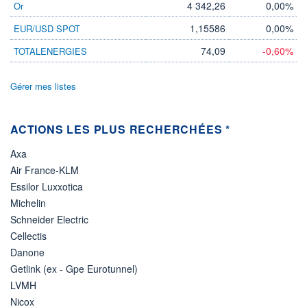
4 342,26
0,00%
Or
-
1,15586
0,00%
EUR/USD SPOT
PROCHAIN
DIVIDENDE
-
74,09
-0,60%
TOTALENERGIES
ÉLIGIBILITÉ
Non éligible
Gérer mes listes
Boursobank
+ PORTEFEUILLE
+ LISTE
ACTIONS LES PLUS RECHERCHÉES *
Axa
Air France-KLM
Essilor Luxxotica
Michelin
Schneider Electric
Cellectis
Danone
Getlink (ex - Gpe Eurotunnel)
LVMH
Nicox