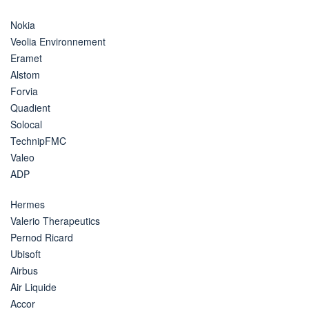
Nokia
Veolia Environnement
Eramet
Alstom
Forvia
Quadient
Solocal
TechnipFMC
Valeo
ADP
Hermes
Valerio Therapeutics
Pernod Ricard
Ubisoft
Airbus
Air Liquide
Accor