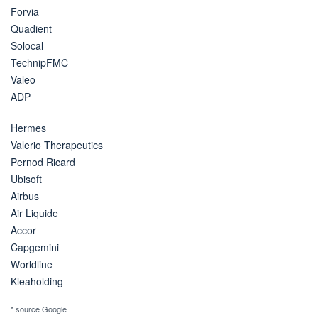
Forvia
Quadient
Solocal
TechnipFMC
Valeo
ADP
Hermes
Valerio Therapeutics
Pernod Ricard
Ubisoft
Airbus
Air Liquide
Accor
Capgemini
Worldline
Kleaholding
* source Google