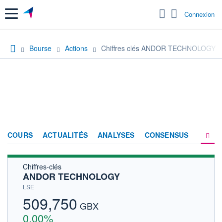
Menu
Connexion
Bourse
Actions
Chiffres clés ANDOR TECHNOLOGY
COURS
ACTUALITÉS
ANALYSES
CONSENSUS
Chiffres-clés
SOCIÉTÉ
ANDOR TECHNOLOGY
HISTORIQUE
LSE
509,750
ACTIONNAIRES
GBX
0,00%