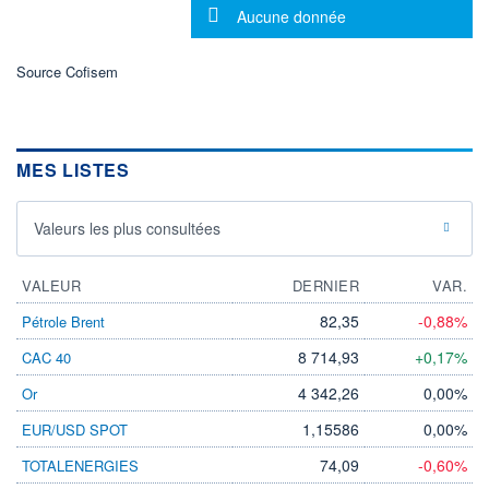
Message d'information
DIVIDENDE
Aucune donnée
0,00 GBX
-
PROCHAIN
Source Cofisem
DIVIDENDE
-
ÉLIGIBILITÉ
Non éligible
Boursobank
MES LISTES
+ PORTEFEUILLE
+ LISTE
Valeurs les plus consultées
VALEUR
DERNIER
VAR.
82,35
-0,88%
Pétrole Brent
8 714,93
+0,17%
CAC 40
4 342,26
0,00%
Or
1,15586
0,00%
EUR/USD SPOT
74,09
-0,60%
TOTALENERGIES