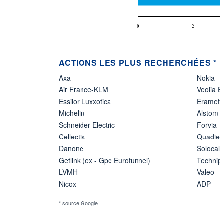
0
2
ACTIONS LES PLUS RECHERCHÉES *
Axa
Nokia
Air France-KLM
Veolia
Essilor Luxxotica
Eramet
Michelin
Alstom
Schneider Electric
Forvia
Cellectis
Quadie
Danone
Solocal
Getlink (ex - Gpe Eurotunnel)
Techn
LVMH
Valeo
Nicox
ADP
* source Google