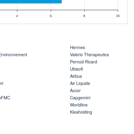
4
6
8
10
Hermes
 Environnement
Valerio Therapeutics
Pernod Ricard
Ubisoft
Airbus
nt
Air Liquide
Accor
ipFMC
Capgemini
Worldline
Kleaholding