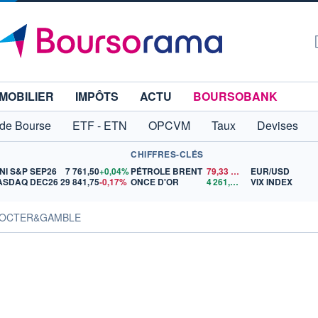
MOBILIER
IMPÔTS
ACTU
BOURSOBANK
 de Bourse
ETF - ETN
OPCVM
Taux
Devises
CHIFFRES-CLÉS
NI S&P SEP26
7 761,50
+0,04%
PÉTROLE BRENT
79,33
$US
EUR/USD
ASDAQ DEC26
29 841,75
-0,17%
ONCE D'OR
4 261,91
$US
VIX INDEX
PROCTER&GAMBLE