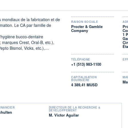
 mondiaux de la fabrication et de
RAISON SOCIALE
AD
mation. Le CA par famille de
Procter & Gamble
Pr
Company
Co
1 
d'hygiène bucco-dentaire
Ga
; marques Crest, Oral-B, etc.),
Cin
Ét
pto Bismol, Vicks, etc.),
 et essuie-tout (Bounty, Charmin,
ays Discreet et Tampax), etc. ;
TÉLÉPHONE
EF
+1 (513) 983-1100
e (35,1%) : liquides vaisselle,
 eaux de javel, etc. (Ariel,
ze, Ace, etc.) ;
CAPITALISATION
MA
BOURSIÈRE
Ma
illaires (shampooings, colorants
4 389,41 MUSD
ssences, Pantene et Rejoice), de
c. ; Camay, Zest, Secret, Old
age et de soins du visage ; Max
INANCIER
DIRECTEUR DE LA RECHERCHE &
es, etc. (marques Braun, Gillette
DÉVELOPPEMENT
chulten
M. Victor Aguilar