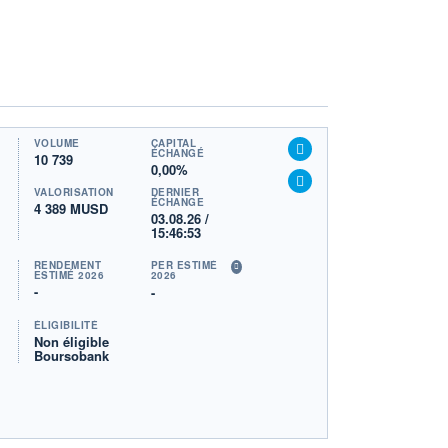
VOLUME
CAPITAL
ÉCHANGÉ
10 739
0,00%
VALORISATION
DERNIER
ÉCHANGE
4 389 MUSD
03.08.26 /
15:46:53
RENDEMENT
PER ESTIMÉ
ESTIMÉ 2026
2026
-
-
ÉLIGIBILITÉ
Non éligible
Boursobank