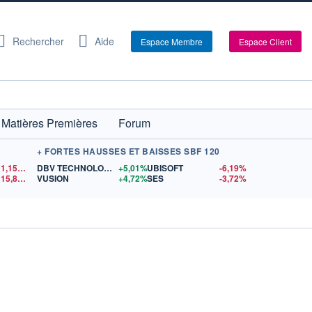
Rechercher
Aide
Espace Membre
Espace Client
Matières Premières
Forum
+ FORTES HAUSSES ET BAISSES SBF 120
1,1548
$US
DBV TECHNOLOGIES
+5,01%
UBISOFT
-6,19%
15,81
$US
VUSION
+4,72%
SES
-3,72%