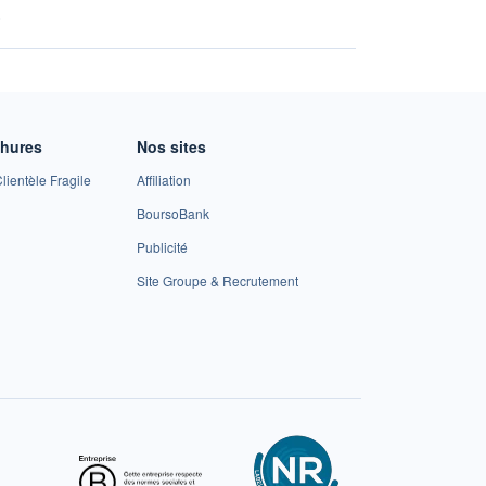
A
chures
Nos sites
lientèle Fragile
Affiliation
BoursoBank
Publicité
Site Groupe & Recrutement