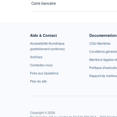
Carte bancaire
Aide & Contact
Documentation 
Accessibilité Numérique
CGU Membres
(partiellement conforme)
Conditions général
Archives
Mentions légales 
Contactez-nous
Politique d'exécuti
Foire aux Questions
Rapport de meilleu
Plan du site
Copyright © 2026
Boursorama, SA au capital de 53 576 889,20 € – RCS Nanter