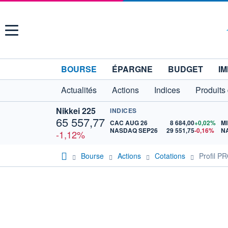
Menu
BOURSE
ÉPARGNE
BUDGET
IM
Actualités
Actions
Indices
Produits
Nikkei 225
INDICES
65 557,77
CAC AUG 26
8 684,00
+0,02%
MI
NASDAQ SEP26
29 551,75
-0,16%
N
-1,12%
Bourse
Actions
Cotations
Profil 