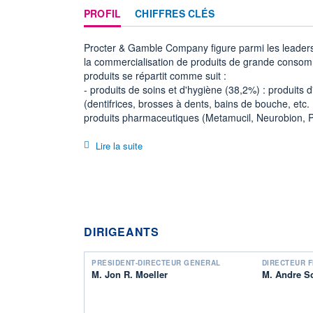
PROFIL
CHIFFRES CLÉS
Procter & Gamble Company figure parmi les leaders
la commercialisation de produits de grande consom
produits se répartit comme suit :
- produits de soins et d'hygiène (38,2%) : produits 
(dentifrices, brosses à dents, bains de bouche, etc. 
produits pharmaceutiques (Metamucil, Neurobion, Pe
couches-culottes (Luvs, Pampers), papiers toilettes
Puffs), produits de protection féminine (Always, Alw
Lire la suite
- produits d'entretien de la maison et de soin du ling
détergents, détachants, adoucissants, désodorisants,
Downy, Dash, Tide, Bonux, Mr Propre, Swiffer, Febre
- produits de beauté (17,8%) : produits de soins cap
et démêleurs ; marques Head & Shoulders, Herbal E
soins du corps (savons, gels douche, déodorants, et
DIRIGEANTS
Spice) et produits cosmétiques (produits de maquill
Factor, Covergirl et Olay) ;
PRÉSIDENT-DIRECTEUR GÉNÉRAL
DIRECTEUR F
- produits de rasage (7,9%) : lames, rasoirs, batteri
M. Jon R. Moeller
M. Andre S
et Venus) ;
- autres (1%).