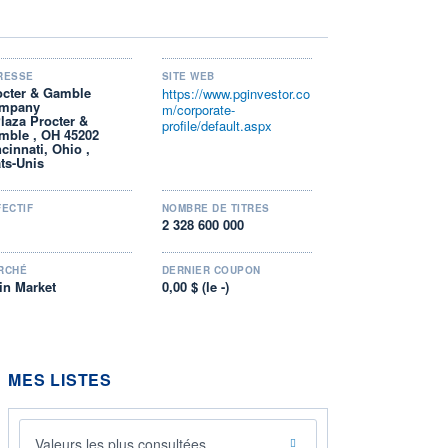
RESSE
SITE WEB
octer & Gamble
https://www.pginvestor.co
mpany
m/corporate-
Plaza Procter &
profile/default.aspx
mble , OH 45202
cinnati, Ohio ,
ats-Unis
FECTIF
NOMBRE DE TITRES
2 328 600 000
RCHÉ
DERNIER COUPON
in Market
0,00 $ (le -)
MES LISTES
Valeurs les plus consultées