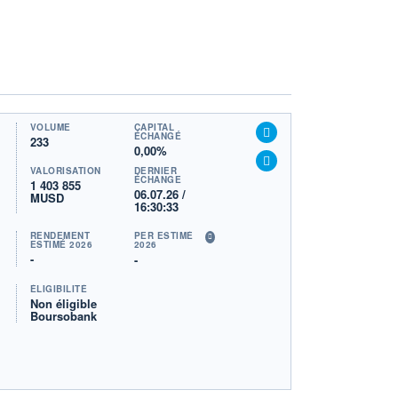
VOLUME
CAPITAL
ÉCHANGÉ
233
0,00%
VALORISATION
DERNIER
ÉCHANGE
1 403 855
06.07.26 /
MUSD
16:30:33
RENDEMENT
PER ESTIMÉ
ESTIMÉ 2026
2026
-
-
ÉLIGIBILITÉ
Non éligible
Boursobank