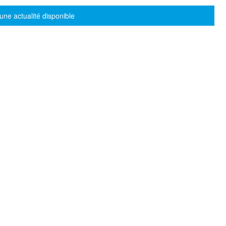
sage d'information
une actualité disponible