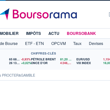
MOBILIER
IMPÔTS
ACTU
BOURSOBANK
 de Bourse
ETF - ETN
OPCVM
Taux
Devises
CHIFFRES-CLÉS
65 683,26
-0,93%
PÉTROLE BRENT
81,20
$US
EUR/USD
26 132,12
+0,02%
ONCE D'OR
4 246,22
$US
VIX INDEX
16,0
tés PROCTER&GAMBLE