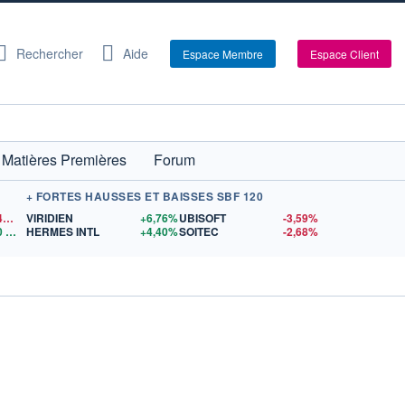
Rechercher
Aide
Espace Membre
Espace Client
Matières Premières
Forum
+ FORTES HAUSSES ET BAISSES SBF 120
1,1542
$US
VIRIDIEN
+6,76%
UBISOFT
-3,59%
0
$US
HERMES INTL
+4,40%
SOITEC
-2,68%