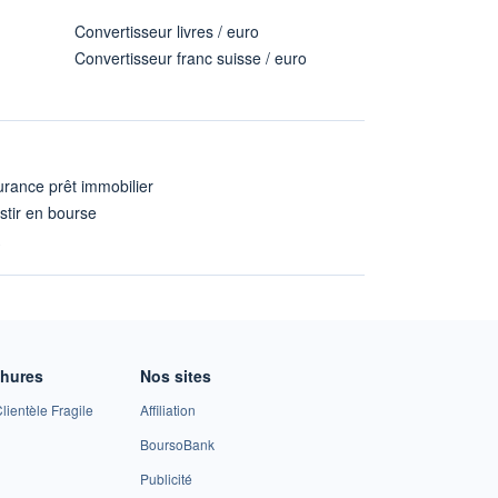
Convertisseur livres / euro
Convertisseur franc suisse / euro
rance prêt immobilier
stir en bourse
A
chures
Nos sites
lientèle Fragile
Affiliation
BoursoBank
Publicité