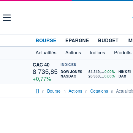
Menu
BOURSE
ÉPARGNE
BUDGET
IM
Actualités
Actions
Indices
Produits
CAC 40
INDICES
8 735,85
DOW JONES
54 349,12
0,00%
NIKKEI
NASDAQ
26 363,44
0,00%
DAX
+0,77%
Bourse
Actions
Cotations
Actuali