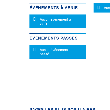
Mes
ÉVÉNEMENTS À VENIR
Auc
Message d'information
Aucun événement à
venir
ÉVÉNEMENTS PASSÉS
Message d'information
Aucun événement
passé
PAGES LES PLUS POPULAIRES