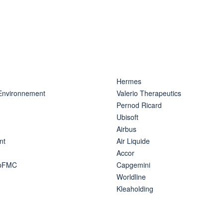
Hermes
 Environnement
Valerio Therapeutics
Pernod Ricard
Ubisoft
Airbus
nt
Air Liquide
Accor
ipFMC
Capgemini
Worldline
Kleaholding