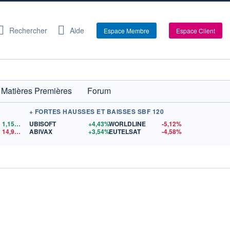
Rechercher
Aide
Espace Membre
Espace Client
Matières Premières
Forum
+ FORTES HAUSSES ET BAISSES SBF 120
1,1559
$US
UBISOFT
+4,43%
WORLDLINE
-5,12%
14,90
$US
ABIVAX
+3,54%
EUTELSAT
-4,58%