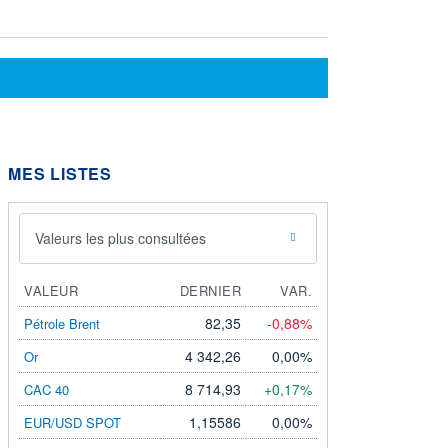
MES LISTES
Valeurs les plus consultées
VALEUR
DERNIER
VAR.
82,35
-0,88%
Pétrole Brent
4 342,26
0,00%
Or
8 714,93
+0,17%
CAC 40
1,15586
0,00%
EUR/USD SPOT