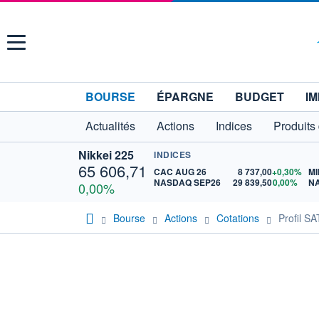
Menu
BOURSE
ÉPARGNE
BUDGET
IM
Actualités
Actions
Indices
Produits
Nikkei 225
INDICES
65 606,71
CAC AUG 26
8 737,00
+0,30%
MI
NASDAQ SEP26
29 839,50
0,00%
N
0,00%
Bourse
Actions
Cotations
Profil S