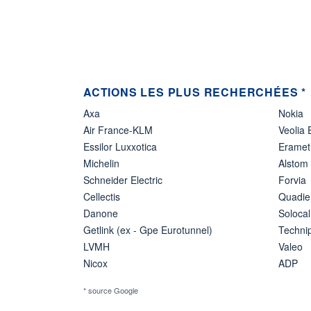
ACTIONS LES PLUS RECHERCHÉES *
Axa
Nokia
Air France-KLM
Veolia
Essilor Luxxotica
Eramet
Michelin
Alstom
Schneider Electric
Forvia
Cellectis
Quadie
Danone
Solocal
Getlink (ex - Gpe Eurotunnel)
Techn
LVMH
Valeo
Nicox
ADP
* source Google