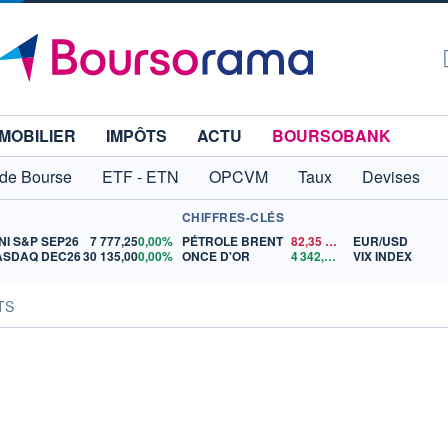
MOBILIER
IMPÔTS
ACTU
BOURSOBANK
 de Bourse
ETF - ETN
OPCVM
Taux
Devises
CHIFFRES-CLÉS
NI S&P SEP26
7 777,25
0,00%
PÉTROLE BRENT
82,35
$US
EUR/USD
ASDAQ DEC26
30 135,00
0,00%
ONCE D'OR
4 342,26
$US
VIX INDEX
ATS