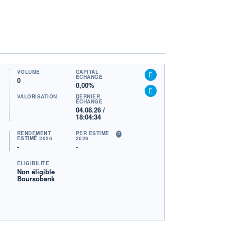
VOLUME
CAPITAL
ÉCHANGÉ
0
0,00%
VALORISATION
DERNIER
ÉCHANGE
04.08.26 /
18:04:34
RENDEMENT
PER ESTIMÉ
ESTIMÉ 2026
2026
-
-
ÉLIGIBILITÉ
Non éligible
Boursobank