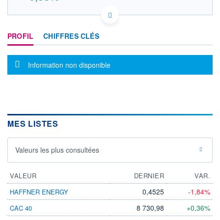
DE0007461006 TPE
DONNÉES TEMPS RÉEL
PROFIL
CHIFFRES CLÉS
Politique d'exécution
Cotation sur les autres places
Message d'information
Information non disponible
31
30
29
MES LISTES
09h27
10h46
OUVERTURE
CLÔTURE VEILLE
30,060
30,060
Valeurs les plus consultées
+ HAUT
+ BAS
30,380
29,660
VALEUR
DERNIER
VAR.
VOLUME
CAPITAL ÉCHANGÉ
0,4525
-1,84%
HAFFNER ENERGY
25 714
0,00%
VALORISATION
DERNIER ÉCHANGE
8 730,98
+0,36%
CAC 40
07.08.26 / 12:05:48