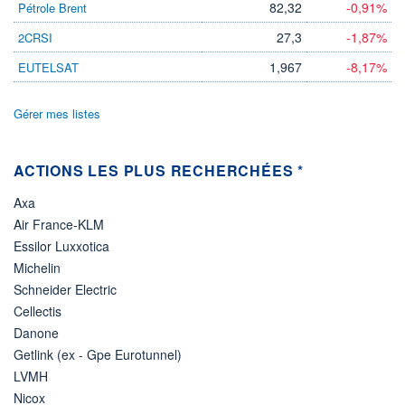
82,32
-0,91%
Pétrole Brent
LIMITE À LA
LIMITE À LA
BAISSE
HAUSSE
27,3
-1,87%
2CRSI
0,000
0,000
1,967
-8,17%
EUTELSAT
RENDEMENT
PER ESTIMÉ
ESTIMÉ 2026
2026
-
-
Gérer mes listes
DERNIER
DATE
DIVIDENDE
DERNIER
DIVIDENDE
0,00 EUR
-
ACTIONS LES PLUS RECHERCHÉES *
PROCHAIN
DIVIDENDE
Axa
-
Air France-KLM
ÉLIGIBILITÉ
Essilor Luxxotica
Non éligible
Boursobank
Michelin
Schneider Electric
+ PORTEFEUILLE
+ LISTE
Cellectis
Danone
Getlink (ex - Gpe Eurotunnel)
LVMH
Nicox