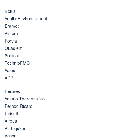
Nokia
Veolia Environnement
Eramet
Alstom
Forvia
Quadient
Solocal
TechnipFMC
Valeo
ADP
Hermes
Valerio Therapeutics
Pernod Ricard
Ubisoft
Airbus
Air Liquide
Accor