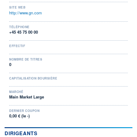
DIVIDENDE
0,00 EUR
-
SITE WEB
http://www.gn.com
PROCHAIN
DIVIDENDE
-
TÉLÉPHONE
+45 45 75 00 00
ÉLIGIBILITÉ
Non éligible
Boursobank
EFFECTIF
+ PORTEFEUILLE
+ LISTE
NOMBRE DE TITRES
0
CAPITALISATION BOURSIÈRE
MARCHÉ
Main Market Large
DERNIER COUPON
0,00 € (le -)
DIRIGEANTS