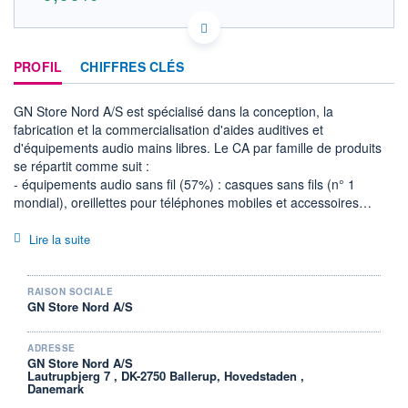
DK0010272632 GNN
DONNÉES TEMPS RÉEL
PROFIL
CHIFFRES CLÉS
Politique d'exécution
Cotation sur les autres places
GN Store Nord A/S est spécialisé dans la conception, la
OUVERTURE
CLÔTURE VEILLE
fabrication et la commercialisation d'aides auditives et
0,000
13,145
d'équipements audio mains libres. Le CA par famille de produits
+ HAUT
+ BAS
se répartit comme suit :
0,000
0,000
- équipements audio sans fil (57%) : casques sans fils (n° 1
mondial), oreillettes pour téléphones mobiles et accessoires
VOLUME
CAPITAL ÉCHANGÉ
0
0,00%
(amplificateurs, cordons, etc.) vendus sous la marque Jabra ;
- aides auditives et instruments de diagnostic (43%) :
VALORISATION
DERNIER ÉCHANGE
Lire la suite
07.08.26 / 10:23:20
audioprothèses et sonotones (marques ReSound, Beltone,
Interton et ReSound Forte).
LIMITE À LA
LIMITE À LA
La répartition géographique du CA est la suivante : Europe
BAISSE
HAUSSE
RAISON SOCIALE
GN Store Nord A/S
0,000
0,000
(40,2%), Amérique du Nord (38,6%) et autres (21,2%).
RENDEMENT
PER ESTIMÉ
ESTIMÉ 2026
2026
ADRESSE
-
-
GN Store Nord A/S
Lautrupbjerg 7 , DK-2750 Ballerup, Hovedstaden ,
Danemark
DERNIER
DATE
DIVIDENDE
DERNIER