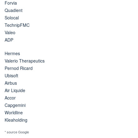
Forvia
Quadient
Solocal
TechnipFMC
Valeo
ADP
Hermes
Valerio Therapeutics
Pernod Ricard
Ubisoft
Airbus
Air Liquide
Accor
Capgemini
Worldline
Kleaholding
* source Google