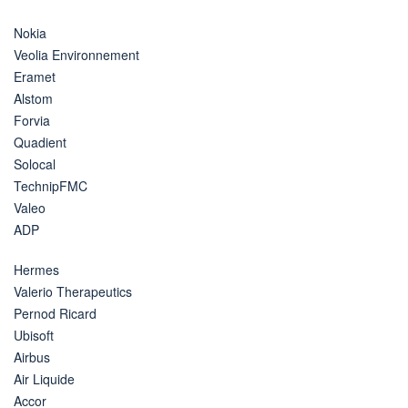
Nokia
Veolia Environnement
Eramet
Alstom
Forvia
Quadient
Solocal
TechnipFMC
Valeo
ADP
Hermes
Valerio Therapeutics
Pernod Ricard
Ubisoft
Airbus
Air Liquide
Accor