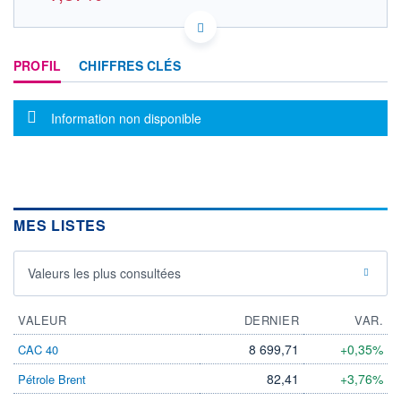
DE000A3E5D64 FPE3
DONNÉES TEMPS RÉEL
PROFIL
CHIFFRES CLÉS
Politique d'exécution
Cotation sur les autres places
Message d'information
Information non disponible
42,0
41,5
41,0
40,5
MES LISTES
12h56
16h50
OUVERTURE
CLÔTURE VEILLE
0,000
41,740
Valeurs les plus consultées
+ HAUT
+ BAS
0,000
40,700
VALEUR
DERNIER
VAR.
VOLUME
CAPITAL ÉCHANGÉ
8 699,71
+0,35%
CAC 40
5 171
0,00%
VALORISATION
DERNIER ÉCHANGE
82,41
+3,76%
Pétrole Brent
06.08.26 / 20:44:20