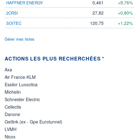
0,461
+9,76%
HAFFNER ENERGY
LIMITE À LA
LIMITE À LA
BAISSE
HAUSSE
27,82
+0,80%
2CRSI
0,000
0,000
120,75
+1,22%
SOITEC
RENDEMENT
PER ESTIMÉ
ESTIMÉ 2026
2026
-
-
Gérer mes listes
DERNIER
DATE
DIVIDENDE
DERNIER
DIVIDENDE
0,00 EUR
-
ACTIONS LES PLUS RECHERCHÉES *
PROCHAIN
DIVIDENDE
Axa
-
Air France-KLM
ÉLIGIBILITÉ
Essilor Luxxotica
Non éligible
Boursobank
Michelin
Schneider Electric
+ PORTEFEUILLE
+ LISTE
Cellectis
Danone
Getlink (ex - Gpe Eurotunnel)
LVMH
Nicox