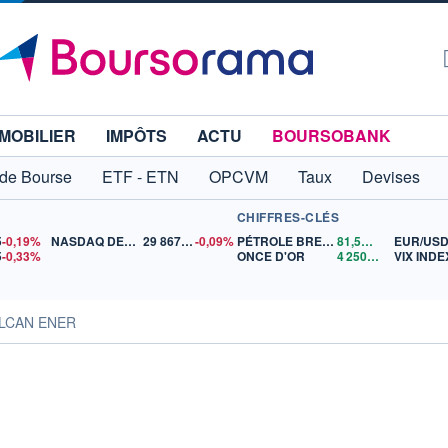
MOBILIER
IMPÔTS
ACTU
BOURSOBANK
 de Bourse
ETF - ETN
OPCVM
Taux
Devises
CHIFFRES-CLÉS
5
-0,19%
NASDAQ DEC26
29 867,00
-0,09%
PÉTROLE BRENT
81,56
$US
EUR/US
5
-0,33%
ONCE D'OR
4 250,64
$US
VIX INDE
VULCAN ENER