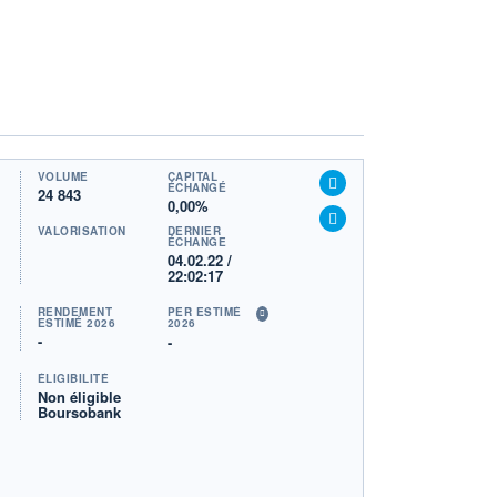
VOLUME
CAPITAL
ÉCHANGÉ
24 843
0,00%
VALORISATION
DERNIER
ÉCHANGE
04.02.22 /
22:02:17
RENDEMENT
PER ESTIMÉ
ESTIMÉ 2026
2026
-
-
ÉLIGIBILITÉ
Non éligible
Boursobank