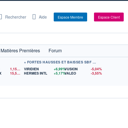
Rechercher
Aide
Espace Membre
Espace Client
Matières Premières
Forum
+ FORTES HAUSSES ET BAISSES SBF 120
D
1,1522
$US
VIRIDIEN
+6,99%
VUSION
-5,04%
X
15,50
$US
HERMES INTL
+5,17%
VALEO
-3,55%