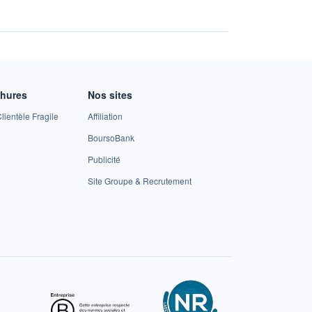
A
chures
Nos sites
lientèle Fragile
Affiliation
BoursoBank
Publicité
Site Groupe & Recrutement