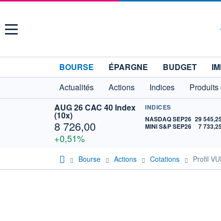
Menu
BOURSE
ÉPARGNE
BUDGET
IM
Actualités
Actions
Indices
Produits
AUG 26 CAC 40 Index
INDICES
(10x)
NASDAQ SEP26
29 545,2
8 726,00
MINI S&P SEP26
7 733,2
+0,51%
Bourse
Actions
Cotations
Profil 