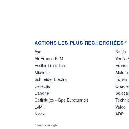
ACTIONS LES PLUS RECHERCHÉES *
Axa
Nokia
Air France-KLM
Veolia
Essilor Luxxotica
Eramet
Michelin
Alstom
Schneider Electric
Forvia
Cellectis
Quadie
Danone
Solocal
Getlink (ex - Gpe Eurotunnel)
Techn
LVMH
Valeo
Nicox
ADP
* source Google