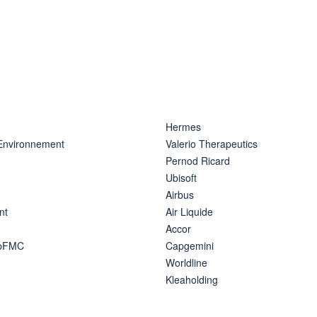
Hermes
 Environnement
Valerio Therapeutics
Pernod Ricard
Ubisoft
Airbus
nt
Air Liquide
Accor
ipFMC
Capgemini
Worldline
Kleaholding