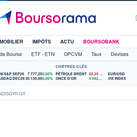
MOBILIER
IMPÔTS
ACTU
BOURSOBANK
 de Bourse
ETF - ETN
OPCVM
Taux
Devises
CHIFFRES-CLÉS
NI S&P SEP26
7 777,25
0,00%
PÉTROLE BRENT
82,35
$US
EUR/USD
ASDAQ DEC26
30 135,00
0,00%
ONCE D'OR
4 342,26
$US
VIX INDEX
LANDISGYR GR