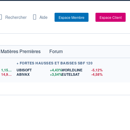
Rechercher
Aide
Espace Membre
Espace Client
Matières Premières
Forum
+ FORTES HAUSSES ET BAISSES SBF 120
1,1559
$US
UBISOFT
+4,43%
WORLDLINE
-5,12%
14,90
$US
ABIVAX
+3,54%
EUTELSAT
-4,58%