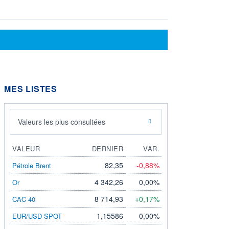
MES LISTES
Valeurs les plus consultées
VALEUR
DERNIER
VAR.
82,35
-0,88%
Pétrole Brent
4 342,26
0,00%
Or
8 714,93
+0,17%
CAC 40
1,15586
0,00%
EUR/USD SPOT