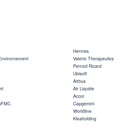
Hermes
 Environnement
Valerio Therapeutics
Pernod Ricard
Ubisoft
Airbus
nt
Air Liquide
Accor
ipFMC
Capgemini
Worldline
Kleaholding