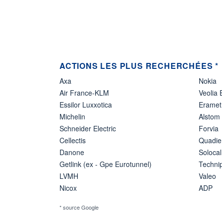
ACTIONS LES PLUS RECHERCHÉES *
Axa
Nokia
Air France-KLM
Veolia
Essilor Luxxotica
Eramet
Michelin
Alstom
Schneider Electric
Forvia
Cellectis
Quadie
Danone
Solocal
Getlink (ex - Gpe Eurotunnel)
Techn
LVMH
Valeo
Nicox
ADP
* source Google