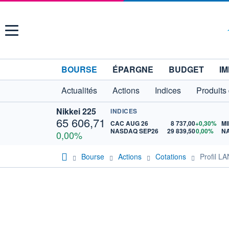
Menu
BOURSE
ÉPARGNE
BUDGET
IM
Actualités
Actions
Indices
Produits
Nikkei 225
INDICES
65 606,71
CAC AUG 26
8 737,00
+0,30%
MI
NASDAQ SEP26
29 839,50
0,00%
N
0,00%
Bourse
Actions
Cotations
Profil 