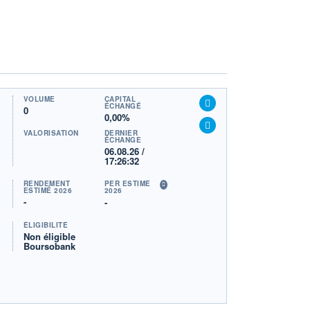
VOLUME
CAPITAL
ÉCHANGÉ
0
0,00%
VALORISATION
DERNIER
ÉCHANGE
06.08.26 /
17:26:32
RENDEMENT
PER ESTIMÉ
ESTIMÉ 2026
2026
-
-
ÉLIGIBILITÉ
Non éligible
Boursobank