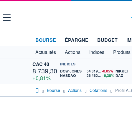
Menu
BOURSE
ÉPARGNE
BUDGET
IM
Actualités
Actions
Indices
Produits
CAC 40
INDICES
8 739,30
DOW JONES
54 319,91
-0,05%
NIKKEI
NASDAQ
26 462,72
+0,38%
DAX
+0,81%
Bourse
Actions
Cotations
Profil 