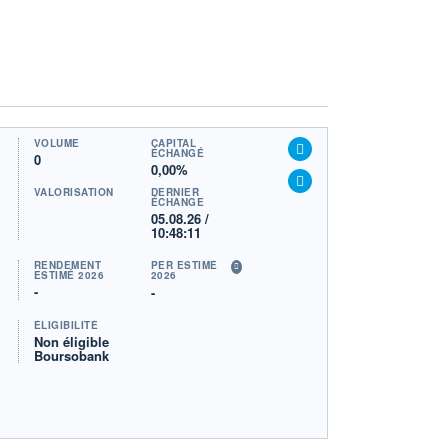
VOLUME
CAPITAL
ÉCHANGÉ
0
0,00%
VALORISATION
DERNIER
ÉCHANGE
05.08.26 /
10:48:11
RENDEMENT
PER ESTIMÉ
ESTIMÉ 2026
2026
-
-
ÉLIGIBILITÉ
Non éligible
Boursobank