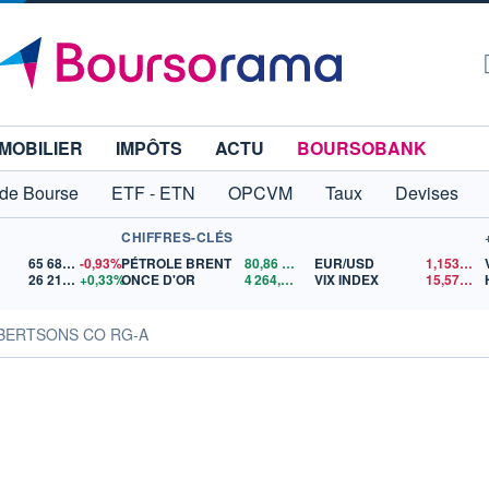
MOBILIER
IMPÔTS
ACTU
BOURSOBANK
 de Bourse
ETF - ETN
OPCVM
Taux
Devises
CHIFFRES-CLÉS
65 683,26
-0,93%
PÉTROLE BRENT
80,86
$US
EUR/USD
1,1536
$U
26 213,24
+0,33%
ONCE D'OR
4 264,07
$US
VIX INDEX
15,57
$US
ALBERTSONS CO RG-A