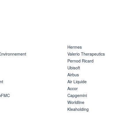
Hermes
 Environnement
Valerio Therapeutics
Pernod Ricard
Ubisoft
Airbus
nt
Air Liquide
Accor
ipFMC
Capgemini
Worldline
Kleaholding