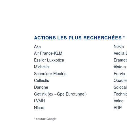
ACTIONS LES PLUS RECHERCHÉES *
Axa
Nokia
Air France-KLM
Veolia
Essilor Luxxotica
Eramet
Michelin
Alstom
Schneider Electric
Forvia
Cellectis
Quadie
Danone
Solocal
Getlink (ex - Gpe Eurotunnel)
Techn
LVMH
Valeo
Nicox
ADP
* source Google