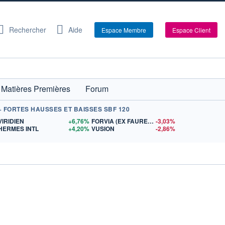
Rechercher
Aide
Espace Membre
Espace Client
Matières Premières
Forum
+ FORTES HAUSSES ET BAISSES SBF 120
S
VIRIDIEN
+6,76%
FORVIA (EX FAURECIA)
-3,03%
HERMES INTL
+4,20%
VUSION
-2,86%