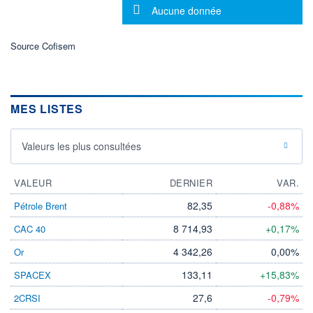
DERNIER
Message d'information
ÉCHANGE
Aucune donnée
14.02.25 / 22:00:00
ÉLIGIBILITÉ
Source Cofisem
Non éligible
Boursobank
+ PORTEFEUILLE
+ LISTE
MES LISTES
Valeurs les plus consultées
VALEUR
DERNIER
VAR.
82,35
-0,88%
Pétrole Brent
8 714,93
+0,17%
CAC 40
4 342,26
0,00%
Or
133,11
+15,83%
SPACEX
27,6
-0,79%
2CRSI