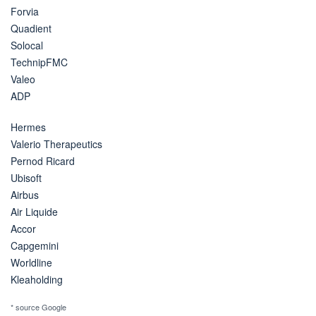
Forvia
Quadient
Solocal
TechnipFMC
Valeo
ADP
Hermes
Valerio Therapeutics
Pernod Ricard
Ubisoft
Airbus
Air Liquide
Accor
Capgemini
Worldline
Kleaholding
* source Google