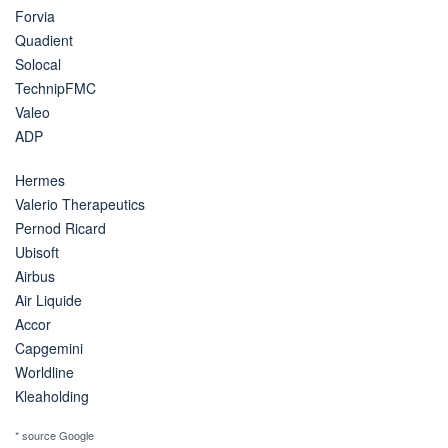
Forvia
Quadient
Solocal
TechnipFMC
Valeo
ADP
Hermes
Valerio Therapeutics
Pernod Ricard
Ubisoft
Airbus
Air Liquide
Accor
Capgemini
Worldline
Kleaholding
* source Google