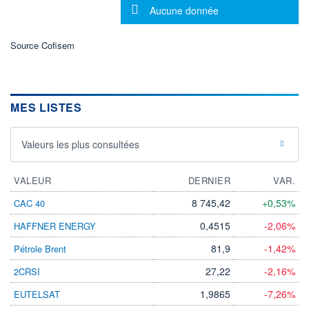
VOLUME
Message d'information
CAPITAL ÉCHANGÉ
Aucune donnée
0
0,00%
VALORISATION
Source Cofisem
LIMITE À LA
LIMITE À LA
BAISSE
HAUSSE
0,0000
0,0000
RENDEMENT
PER ESTIMÉ
ESTIMÉ 2026
2026
MES LISTES
-
-
DERNIER
Valeurs les plus consultées
ÉCHANGE
06.08.26 / 22:00:00
VALEUR
DERNIER
VAR.
ÉLIGIBILITÉ
Non éligible
Boursobank
8 745,42
+0,53%
CAC 40
0,4515
-2,06%
HAFFNER ENERGY
+ PORTEFEUILLE
+ LISTE
81,9
-1,42%
Pétrole Brent
27,22
-2,16%
2CRSI
1,9865
-7,26%
EUTELSAT