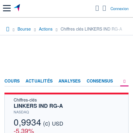
Menu
Connexion
Bourse
Actions
Chiffres clés LINKERS IND RG-A
COURS
ACTUALITÉS
ANALYSES
CONSENSUS
Chiffres-clés
SOCIÉTÉ
LINKERS IND RG-A
HISTORIQUE
NASDAQ
0,9934
(c)
ACTIONNAIRES
USD
-5,39%