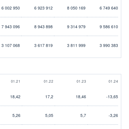
6 002 950
6 923 912
8 050 169
6 749 640
7 943 096
8 943 898
9 314 979
9 586 610
3 107 068
3 617 819
3 811 999
3 990 383
01.21
01.22
01.23
01.24
18,42
17,2
18,46
-13,65
5,26
5,05
5,7
-3,26