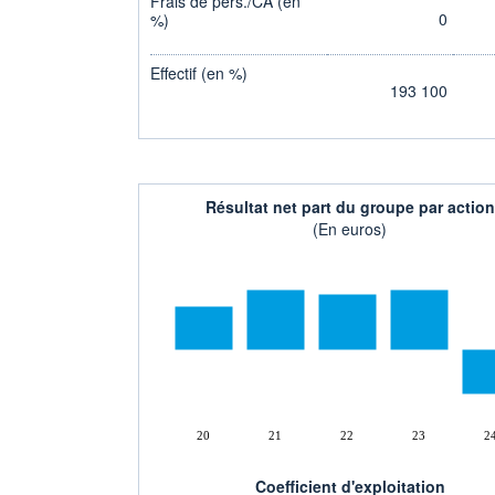
Frais de pers./CA (en
0
%)
Effectif (en %)
193 100
Résultat net part du groupe par action
(En euros)
20
21
22
23
2
Coefficient d'exploitation