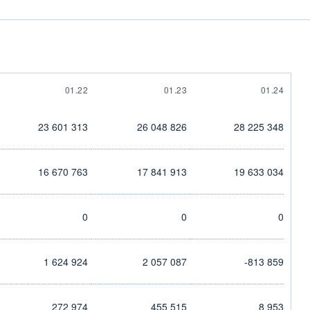
01.22
01.23
01.24
23 601 313
26 048 826
28 225 348
16 670 763
17 841 913
19 633 034
0
0
0
1 624 924
2 057 087
-813 859
272 974
455 515
8 953