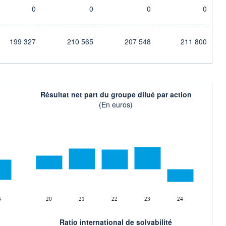
0
0
0
0
199 327
210 565
207 548
211 800
Résultat net part du groupe dilué par action
(En euros)
4
20
21
22
23
24
Ratio international de solvabilité