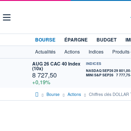
Menu
BOURSE
ÉPARGNE
BUDGET
IM
Actualités
Actions
Indices
Produits
AUG 26 CAC 40 Index
INDICES
(10x)
NASDAQ SEP26
29 801,00
8 727,50
MINI S&P SEP26
7 777,75
+0,19%
Bourse
Actions
Chiffres clés DOLLAR