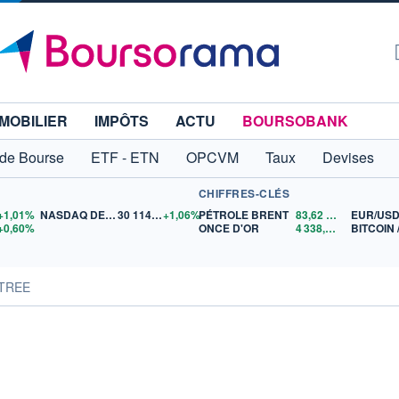
MOBILIER
IMPÔTS
ACTU
BOURSOBANK
 de Bourse
ETF - ETN
OPCVM
Taux
Devises
CHIFFRES-CLÉS
+1,01%
NASDAQ DEC26
30 114,00
+1,06%
PÉTROLE BRENT
83,62
$US
EUR/US
+0,60%
ONCE D'OR
4 338,49
$US
BITCOIN 
 TREE