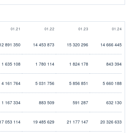
01.21
01.22
01.23
01.24
12 891 350
14 453 873
15 320 296
14 666 445
1 635 108
1 780 114
1 824 178
843 394
4 161 764
5 031 756
5 856 851
5 660 188
1 167 334
883 509
591 287
632 130
17 053 114
19 485 629
21 177 147
20 326 633