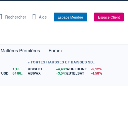
Rechercher
Aide
Espace Membre
Espace Client
Matières Premières
Forum
+ FORTES HAUSSES ET BAISSES SBF 120
D
1,1562
$US
UBISOFT
+4,43%
WORLDLINE
-5,12%
/ USD
64 867,52
ABIVAX
$US
+3,54%
EUTELSAT
-4,58%