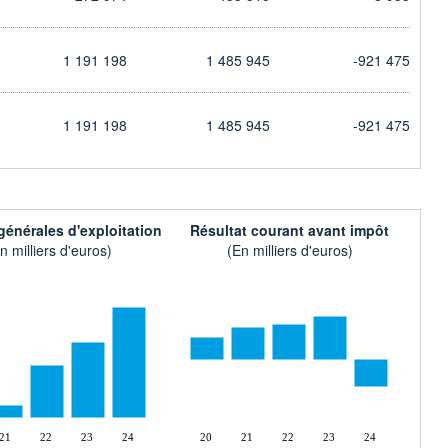
1 191 198
1 485 945
-921 475
1 191 198
1 485 945
-921 475
énérales d'exploitation
Résultat courant avant impôt
n milliers d'euros)
(En milliers d'euros)
21
22
23
24
20
21
22
23
24