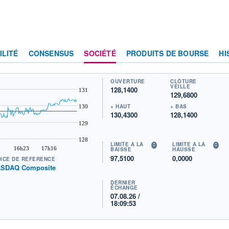
ILITÉ
CONSENSUS
SOCIÉTÉ
PRODUITS DE BOURSE
HI
OUVERTURE
CLÔTURE
VEILLE
128,1400
131
129,6800
+ HAUT
+ BAS
130
130,4300
128,1400
129
128
LIMITE À LA
LIMITE À LA
16h23
17h16
BAISSE
HAUSSE
97,5100
0,0000
DICE DE RÉFÉRENCE
SDAQ Composite
DERNIER
ÉCHANGE
07.08.26 /
18:09:53