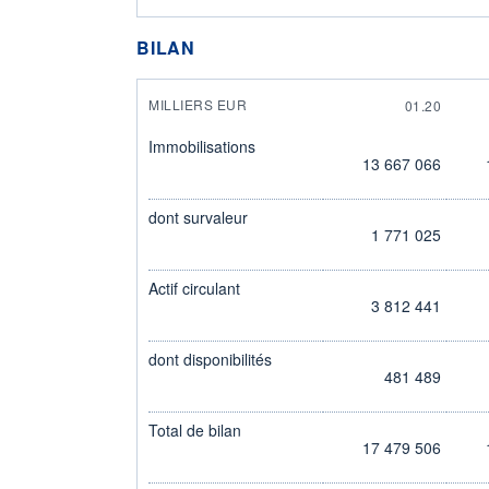
BILAN
MILLIERS EUR
01.20
Immobilisations
13 667 066
dont survaleur
1 771 025
Actif circulant
3 812 441
dont disponibilités
481 489
Total de bilan
17 479 506