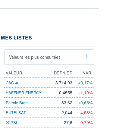
MES LISTES
Valeurs les plus consultées
VALEUR
DERNIER
VAR.
8 714,93
+0,17%
CAC 40
0,4555
-1,19%
HAFFNER ENERGY
83,62
+0,65%
Pétrole Brent
2,044
-4,58%
EUTELSAT
27,6
-0,79%
2CRSI