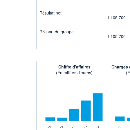
Résultat net
1 105 700
RN part du groupe
1 105 700
Chiffre d'affaires
Charges g
(En milliers d'euros)
(E
20
21
22
23
24
20