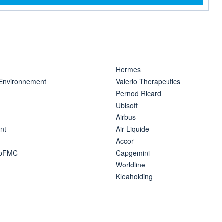
Hermes
 Environnement
Valerio Therapeutics
t
Pernod Ricard
Ubisoft
Airbus
nt
Air Liquide
l
Accor
ipFMC
Capgemini
Worldline
Kleaholding