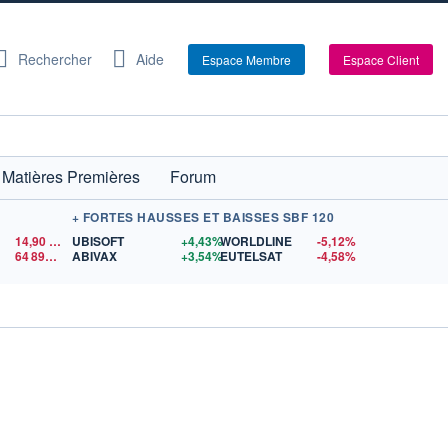
Rechercher
Aide
Espace Membre
Espace Client
Matières Premières
Forum
+ FORTES HAUSSES ET BAISSES SBF 120
14,90
$US
UBISOFT
+4,43%
WORLDLINE
-5,12%
64 890,02
$US
ABIVAX
+3,54%
EUTELSAT
-4,58%