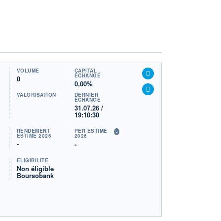
VOLUME
CAPITAL
ÉCHANGÉ
0
0,00%
VALORISATION
DERNIER
ÉCHANGE
31.07.26 /
19:10:30
RENDEMENT
PER ESTIMÉ
ESTIMÉ 2026
2026
-
-
ÉLIGIBILITÉ
Non éligible
Boursobank