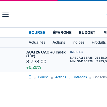
Menu
BOURSE
ÉPARGNE
BUDGET
IM
Actualités
Actions
Indices
Produits
AUG 26 CAC 40 Index
INDICES
(10x)
NASDAQ SEP26
29 838,0
8 728,00
MINI S&P SEP26
7 783,5
+0,20%
Bourse
Actions
Cotations
Consen