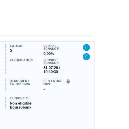
VOLUME
CAPITAL
ÉCHANGÉ
0
0,00%
VALORISATION
DERNIER
ÉCHANGE
31.07.26 /
19:10:30
RENDEMENT
PER ESTIMÉ
ESTIMÉ 2026
2026
-
-
ÉLIGIBILITÉ
Non éligible
Boursobank