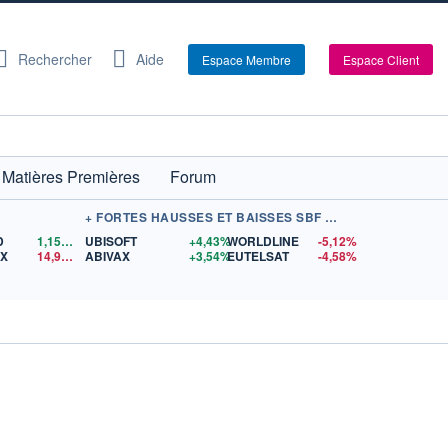
Rechercher
Aide
Espace Membre
Espace Client
Matières Premières
Forum
+ FORTES HAUSSES ET BAISSES SBF 120
D
1,1558
$US
UBISOFT
+4,43%
WORLDLINE
-5,12%
EX
14,94
$US
ABIVAX
+3,54%
EUTELSAT
-4,58%