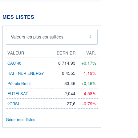
MES LISTES
Valeurs les plus consultées
VALEUR
DERNIER
VAR.
8 714,93
+0,17%
CAC 40
0,4555
-1,19%
HAFFNER ENERGY
83,46
+0,46%
Pétrole Brent
2,044
-4,58%
EUTELSAT
27,6
-0,79%
2CRSI
Gérer mes listes