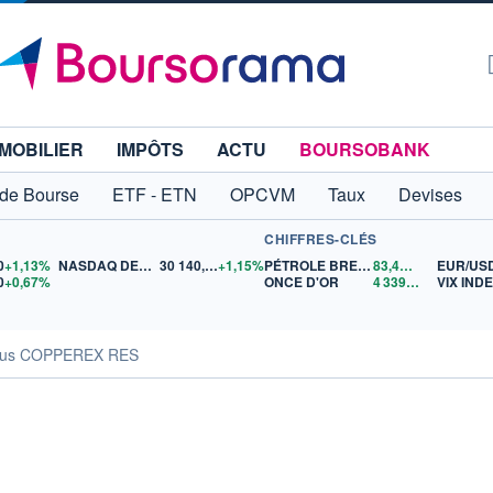
MOBILIER
IMPÔTS
ACTU
BOURSOBANK
 de Bourse
ETF - ETN
OPCVM
Taux
Devises
CHIFFRES-CLÉS
0
+1,13%
NASDAQ DEC26
30 140,00
+1,15%
PÉTROLE BRENT
83,46
$US
EUR/US
0
+0,67%
ONCE D'OR
4 339,81
$US
VIX IND
sus COPPEREX RES