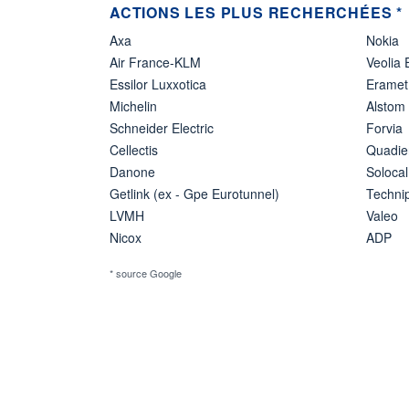
ACTIONS LES PLUS RECHERCHÉES *
Axa
Nokia
Air France-KLM
Veolia
Essilor Luxxotica
Eramet
Michelin
Alstom
Schneider Electric
Forvia
Cellectis
Quadie
Danone
Solocal
Getlink (ex - Gpe Eurotunnel)
Techn
LVMH
Valeo
Nicox
ADP
* source Google