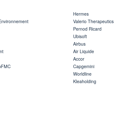
Hermes
 Environnement
Valerio Therapeutics
Pernod Ricard
Ubisoft
Airbus
nt
Air Liquide
Accor
ipFMC
Capgemini
Worldline
Kleaholding