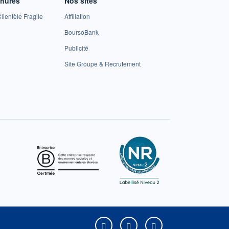
chures
Nos sites
lientèle Fragile
Affiliation
BoursoBank
Publicité
Site Groupe & Recrutement
Boursorama sur Facebook
Boursorama sur X
Boursorama sur Yo