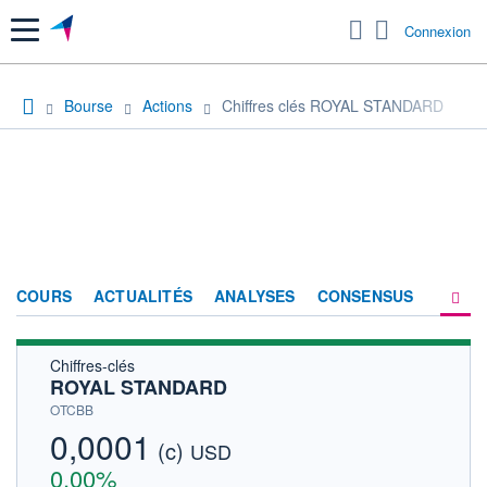
Menu
Connexion
Bourse
Actions
Chiffres clés ROYAL STANDARD
COURS
ACTUALITÉS
ANALYSES
CONSENSUS
Chiffres-clés
SOCIÉTÉ
ROYAL STANDARD
HISTORIQUE
OTCBB
0,0001
(c)
ACTIONNAIRES
USD
0,00%