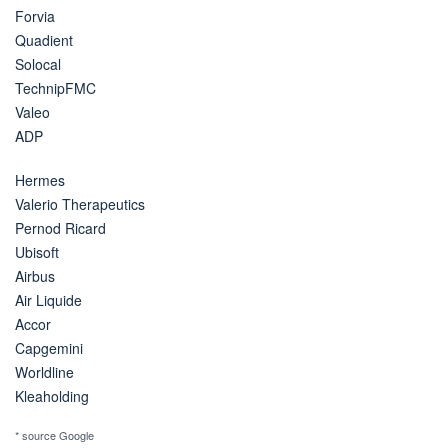
Forvia
Quadient
Solocal
TechnipFMC
Valeo
ADP
Hermes
Valerio Therapeutics
Pernod Ricard
Ubisoft
Airbus
Air Liquide
Accor
Capgemini
Worldline
Kleaholding
* source Google