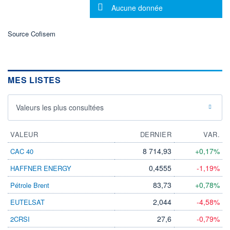
Message d'information
Aucune donnée
ÉLIGIBILITÉ
Non éligible
Boursobank
Source Cofisem
+ PORTEFEUILLE
+ LISTE
MES LISTES
Valeurs les plus consultées
VALEUR
DERNIER
VAR.
8 714,93
+0,17%
CAC 40
0,4555
-1,19%
HAFFNER ENERGY
83,73
+0,78%
Pétrole Brent
2,044
-4,58%
EUTELSAT
27,6
-0,79%
2CRSI