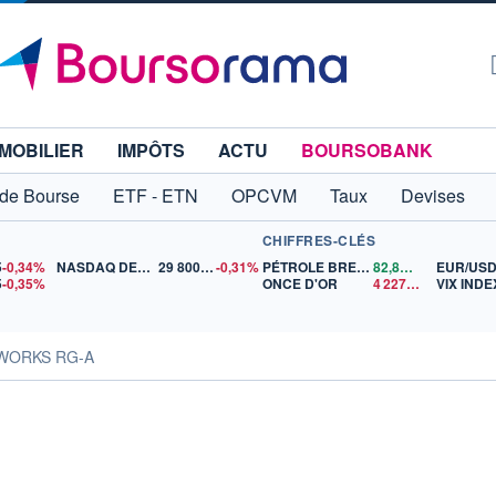
MOBILIER
IMPÔTS
ACTU
BOURSOBANK
 de Bourse
ETF - ETN
OPCVM
Taux
Devises
CHIFFRES-CLÉS
5
-0,34%
NASDAQ DEC26
29 800,00
-0,31%
PÉTROLE BRENT
82,87
$US
EUR/US
5
-0,35%
ONCE D'OR
4 227,94
$US
VIX INDE
ERWORKS RG-A