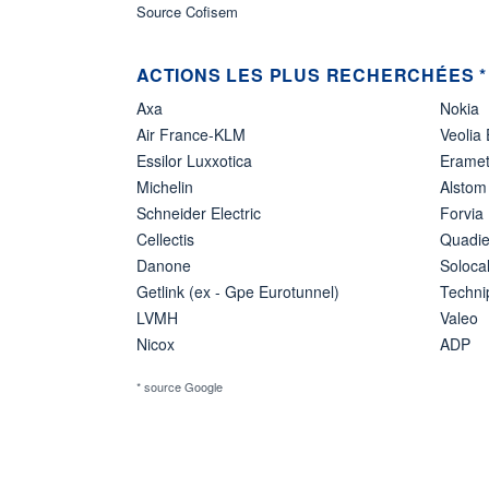
Source Cofisem
ACTIONS LES PLUS RECHERCHÉES *
Axa
Nokia
Air France-KLM
Veolia
Essilor Luxxotica
Erame
Michelin
Alstom
Schneider Electric
Forvia
Cellectis
Quadie
Danone
Soloca
Getlink (ex - Gpe Eurotunnel)
Techn
LVMH
Valeo
Nicox
ADP
* source Google