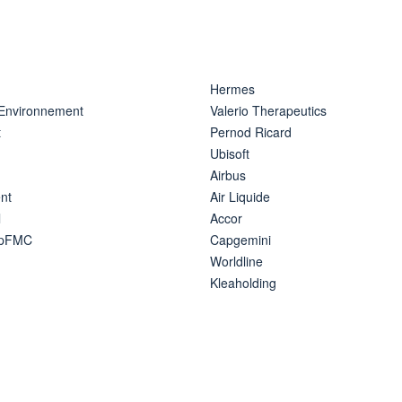
Hermes
 Environnement
Valerio Therapeutics
t
Pernod Ricard
Ubisoft
Airbus
nt
Air Liquide
l
Accor
ipFMC
Capgemini
Worldline
Kleaholding