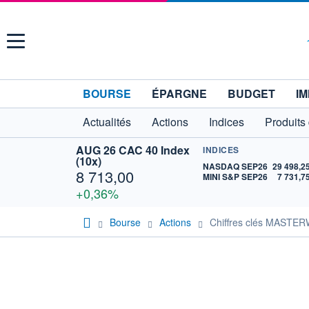
Menu
BOURSE
ÉPARGNE
BUDGET
IM
Actualités
Actions
Indices
Produits
AUG 26 CAC 40 Index
INDICES
(10x)
NASDAQ SEP26
29 498,2
8 713,00
MINI S&P SEP26
7 731,7
+0,36%
Bourse
Actions
Chiffres clés MAST