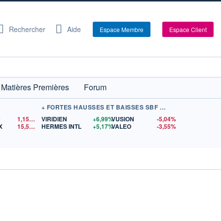
Rechercher
Aide
Espace Membre
Espace Client
Matières Premières
Forum
+ FORTES HAUSSES ET BAISSES SBF 120
D
1,1519
$US
VIRIDIEN
+6,99%
VUSION
-5,04%
X
15,57
$US
HERMES INTL
+5,17%
VALEO
-3,55%