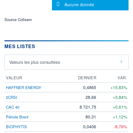
Message d'information
Aucune donnée
LIMITE À LA
LIMITE À LA
BAISSE
HAUSSE
0,000
0,000
Source Cofisem
RENDEMENT
PER ESTIMÉ
ESTIMÉ 2026
2026
-
-
DERNIER
DATE
DIVIDENDE
DERNIER
MES LISTES
DIVIDENDE
0,00 EUR
-
PROCHAIN
Valeurs les plus consultées
DIVIDENDE
-
VALEUR
DERNIER
VAR.
ÉLIGIBILITÉ
Non éligible
0,4865
+15,83%
HAFFNER ENERGY
Boursobank
28,66
+3,84%
2CRSI
+ PORTEFEUILLE
+ LISTE
8 721,75
+0,61%
CAC 40
80,31
+1,12%
Pétrole Brent
0,0406
-8,76%
BIOPHYTIS