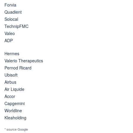
Forvia
Quadient
Solocal
TechnipFMC
Valeo
ADP
Hermes
Valerio Therapeutics
Pernod Ricard
Ubisoft
Airbus
Air Liquide
Accor
Capgemini
Worldline
Kleaholding
* source Google