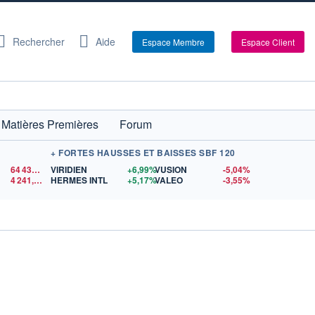
Rechercher
Aide
Espace Membre
Espace Client
Matières Premières
Forum
+ FORTES HAUSSES ET BAISSES SBF 120
64 431,16
$US
VIRIDIEN
+6,99%
VUSION
-5,04%
4 241,12
$US
HERMES INTL
+5,17%
VALEO
-3,55%