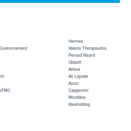
Hermes
 Environnement
Valerio Therapeutics
t
Pernod Ricard
Ubisoft
Airbus
nt
Air Liquide
l
Accor
ipFMC
Capgemini
Worldline
Kleaholding