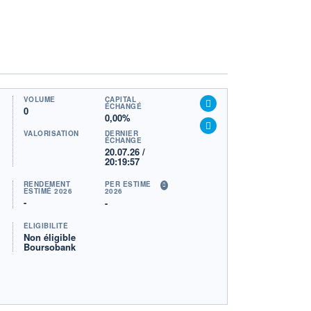
VOLUME
CAPITAL
ÉCHANGÉ
0
0,00%
VALORISATION
DERNIER
ÉCHANGE
20.07.26 /
20:19:57
RENDEMENT
PER ESTIMÉ
ESTIMÉ 2026
2026
-
-
ÉLIGIBILITÉ
Non éligible
Boursobank