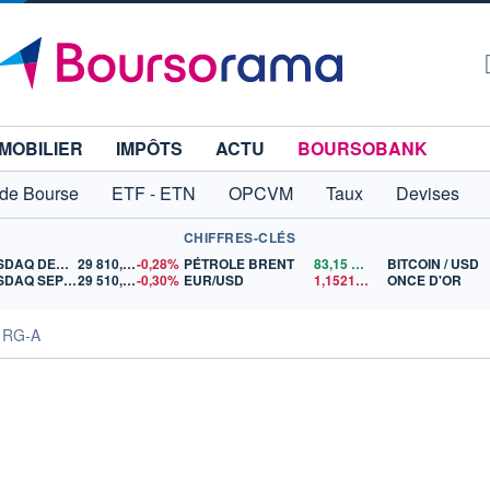
MOBILIER
IMPÔTS
ACTU
BOURSOBANK
 de Bourse
ETF - ETN
OPCVM
Taux
Devises
CHIFFRES-CLÉS
NASDAQ DEC26
29 810,00
-0,28%
PÉTROLE BRENT
83,15
$US
BITCOIN / USD
NASDAQ SEP26
29 510,25
-0,30%
EUR/USD
1,1521
$US
ONCE D'OR
P RG-A