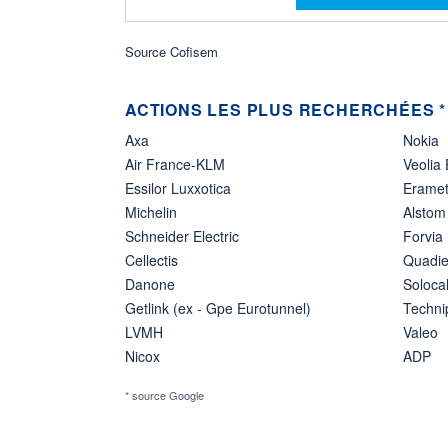
Source Cofisem
ACTIONS LES PLUS RECHERCHÉES *
Axa
Nokia
Air France-KLM
Veolia
Essilor Luxxotica
Erame
Michelin
Alstom
Schneider Electric
Forvia
Cellectis
Quadie
Danone
Soloca
Getlink (ex - Gpe Eurotunnel)
Techn
LVMH
Valeo
Nicox
ADP
* source Google