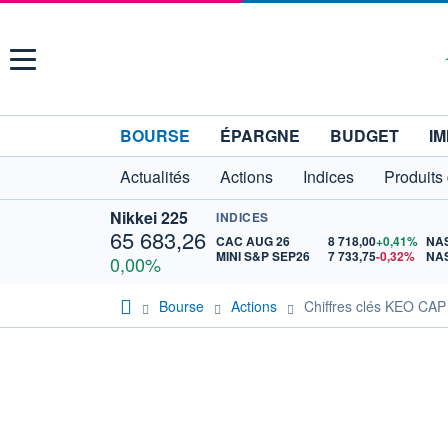
Menu
BOURSE
ÉPARGNE
BUDGET
IM
Actualités
Actions
Indices
Produits
Nikkei 225
INDICES
65 683,26
CAC AUG 26
8 718,00
+0,41%
MINI S&P SEP26
7 733,75
-0,32%
0,00%
Bourse
Actions
Chiffres clés KEO CA