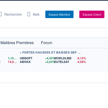
Rechercher
Aide
Espace Membre
Espace Client
Matières Premières
Forum
+ FORTES HAUSSES ET BAISSES SBF 120
1,1559
$US
UBISOFT
+4,43%
WORLDLINE
-5,12%
X
14,90
$US
ABIVAX
+3,54%
EUTELSAT
-4,58%