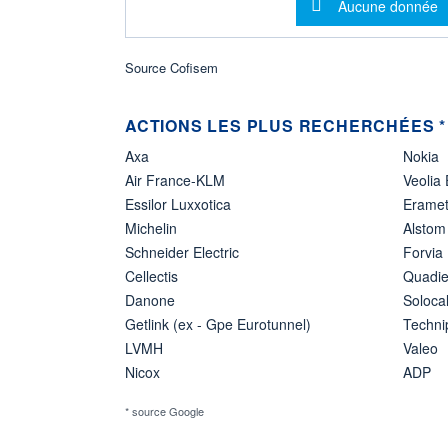
Message d'info
Aucune donnée
Source Cofisem
ACTIONS LES PLUS RECHERCHÉES *
Axa
Nokia
Air France-KLM
Veolia
Essilor Luxxotica
Erame
Michelin
Alstom
Schneider Electric
Forvia
Cellectis
Quadie
Danone
Soloca
Getlink (ex - Gpe Eurotunnel)
Techn
LVMH
Valeo
Nicox
ADP
* source Google