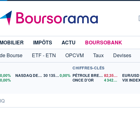
MOBILIER
IMPÔTS
ACTU
BOURSOBANK
 de Bourse
ETF - ETN
OPCVM
Taux
Devises
CHIFFRES-CLÉS
0
0,00%
NASDAQ DEC26
30 135,00
0,00%
PÉTROLE BRENT
82,35
$US
EUR/USD
5
0,00%
ONCE D'OR
4 342,26
$US
VIX INDE
IIQ