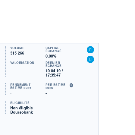
VOLUME
CAPITAL
ÉCHANGÉ
315 266
0,00%
VALORISATION
DERNIER
ÉCHANGE
10.04.19 /
17:35:47
RENDEMENT
PER ESTIMÉ
ESTIMÉ 2026
2026
-
-
ÉLIGIBILITÉ
Non éligible
Boursobank