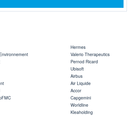
rmation
Hermes
 Environnement
Valerio Therapeutics
t
Pernod Ricard
Ubisoft
Airbus
nt
Air Liquide
l
Accor
ipFMC
Capgemini
Worldline
Kleaholding