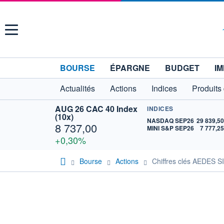
Menu
BOURSE
ÉPARGNE
BUDGET
IM
Actualités
Actions
Indices
Produits
AUG 26 CAC 40 Index
INDICES
(10x)
NASDAQ SEP26
29 839,5
8 737,00
MINI S&P SEP26
7 777,2
+0,30%
Bourse
Actions
Chiffres clés AEDES S