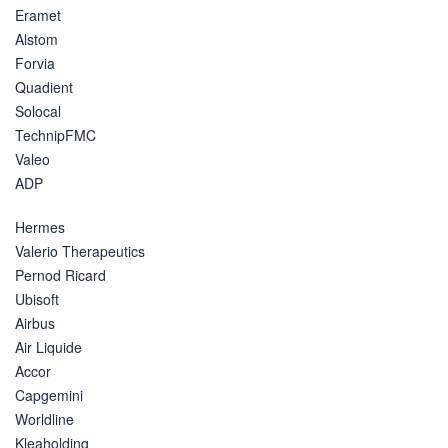
Eramet
Alstom
Forvia
Quadient
Solocal
TechnipFMC
Valeo
ADP
Hermes
Valerio Therapeutics
Pernod Ricard
Ubisoft
Airbus
Air Liquide
Accor
Capgemini
Worldline
Kleaholding