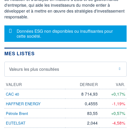
1 250 547 MUSD
d'entreprise, qui aide les investisseurs du monde entier à
développer et à mettre en œuvre des stratégies d'investissement
LIMITE À LA
LIMITE À LA
BAISSE
HAUSSE
responsable.
28,630
0,000
RENDEMENT
PER ESTIMÉ
Message d'information
Données ESG non disponibles ou insuffisantes pour
ESTIMÉ 2026
2026
-
15,19
cette société.
DERNIER
ÉCHANGE
MES LISTES
07.08.26 / 18:34:30
ÉLIGIBILITÉ
RISQUE ESG
-
Valeurs les plus consultées
-
+ PORTEFEUILLE
+ LISTE
VALEUR
DERNIER
VAR.
8 714,93
+0,17%
CAC 40
0,4555
-1,19%
HAFFNER ENERGY
83,55
+0,57%
Pétrole Brent
2,044
-4,58%
EUTELSAT