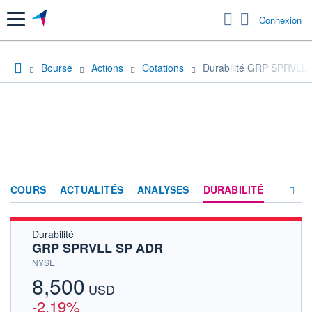
Menu
Connexion
Bourse
Actions
Cotations
Durabilité GRP SPRVLL
COURS
ACTUALITÉS
ANALYSES
DURABILITÉ
Durabilité
CONSENSUS
GRP SPRVLL SP ADR
SOCIÉTÉ
NYSE
8,500
HISTORIQUE
USD
-2,19%
ACTIONNAIRES