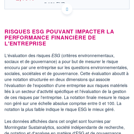
7,352 EUR
VALEUR INDICATIVE
US40054A1088 SUPV
DONNÉES TEMPS DIFFÉRÉ
Politique d'exécution
RISQUES ESG POUVANT IMPACTER LA
Cotation sur les autres places
PERFORMANCE FINANCIÈRE DE
L'ENTREPRISE
9,0
8,8
L'évaluation des risques
ESG
(critères environnementaux,
sociaux et de gouvernance) a pour but de mesurer le risque
8,6
encouru par une entreprise sur les questions environnementales,
sociales, sociétales et de gouvernance. Cette évaluation aboutit à
8,4
16h33
17h33
18h33
une notation structurée en deux dimensions qui associe
l'évaluation de l'exposition d'une entreprise aux risques matériels
OUVERTURE
CLÔTURE VEILLE
liés à un secteur d'activité spécifique et l'évaluation de la gestion
8,840
8,690
de ces risques par l'entreprise. La notation finale mesure le risque
+ HAUT
+ BAS
non géré sur une échelle absolue comprise entre 0 et 100. La
8,870
8,500
notation la plus faible indique le risque ESG le mieux géré.
VOLUME
CAPITAL ÉCHANGÉ
111 969
0,15%
Les données affichées dans cet onglet sont fournies par
VALORISATION
CAPI.
Morningstar Sustainalytics, société indépendante de recherche,
BOURSIÈRE
648 MUSD
de notation et d'analyse en matière d'ESG et de gouvernance