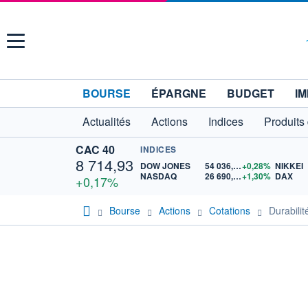
Menu
BOURSE
ÉPARGNE
BUDGET
IM
Actualités
Actions
Indices
Produits
CAC 40
INDICES
8 714,93
DOW JONES
54 036,93
+0,28%
NIKKEI
NASDAQ
26 690,62
+1,30%
DAX
+0,17%
Bourse
Actions
Cotations
Durabil