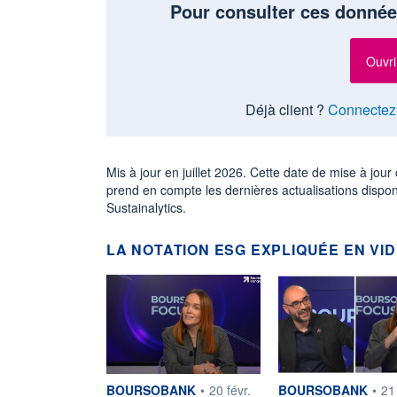
Pour consulter ces donnée
Ouvri
Déjà client ?
Connectez
Mis à jour en juillet 2026. Cette date de mise à jo
prend en compte les dernières actualisations dispo
Sustainalytics.
LA NOTATION ESG EXPLIQUÉE EN VI
information fournie par
information fournie p
BOURSOBANK
•
20 févr.
BOURSOBANK
•
21 