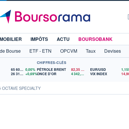
MOBILIER
IMPÔTS
ACTU
BOURSOBANK
 de Bourse
ETF - ETN
OPCVM
Taux
Devises
CHIFFRES-CLÉS
65 606,71
0,00%
PÉTROLE BRENT
82,35
$US
EUR/USD
26 319,45
+0,69%
ONCE D'OR
4 342,26
$US
VIX INDEX
14,9
ité OCTAVE SPECIALTY