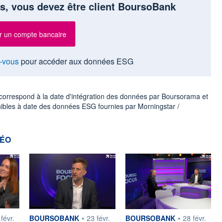
s, vous devez être client BoursoBank
r un compte bancaire
-vous
pour accéder aux données ESG
ur correspond à la date d'intégration des données par Boursorama et
nibles à date des données ESG fournies par Morningstar /
DÉO
ar
information fournie par
information fournie par
févr.
BOURSOBANK
•
23 févr.
BOURSOBANK
•
28 févr.