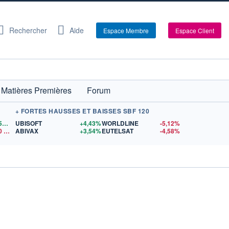
Rechercher
Aide
Espace Membre
Espace Client
Matières Premières
Forum
+ FORTES HAUSSES ET BAISSES SBF 120
1,1559
$US
UBISOFT
+4,43%
WORLDLINE
-5,12%
0
$US
ABIVAX
+3,54%
EUTELSAT
-4,58%