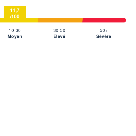
11,7
/100
10-30
30-50
50+
Moyen
Élevé
Sévère