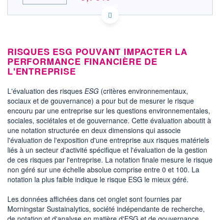
DE000A1TNUT7 DBAN
DONNÉES TEMPS DIFFÉRÉ
Politique d'exécution
Cotation sur les autres places
RISQUES ESG POUVANT IMPACTER LA
PERFORMANCE FINANCIÈRE DE
21,8
L'ENTREPRISE
21,6
L'évaluation des risques
ESG
(critères environnementaux,
21,4
sociaux et de gouvernance) a pour but de mesurer le risque
21,2
encouru par une entreprise sur les questions environnementales,
21,0
sociales, sociétales et de gouvernance. Cette évaluation aboutit à
11h51
14h42
17h33
une notation structurée en deux dimensions qui associe
l'évaluation de l'exposition d'une entreprise aux risques matériels
OUVERTURE
CLÔTURE VEILLE
21,550
21,400
liés à un secteur d'activité spécifique et l'évaluation de la gestion
de ces risques par l'entreprise. La notation finale mesure le risque
+ HAUT
+ BAS
21,600
21,200
non géré sur une échelle absolue comprise entre 0 et 100. La
notation la plus faible indique le risque ESG le mieux géré.
VOLUME
CAPITAL ÉCHANGÉ
4 915
0,03%
Les données affichées dans cet onglet sont fournies par
VALORISATION
DERNIER ÉCHANGE
Morningstar Sustainalytics, société indépendante de recherche,
400 MEUR
07.08.26 / 17:35:12
de notation et d'analyse en matière d'ESG et de gouvernance