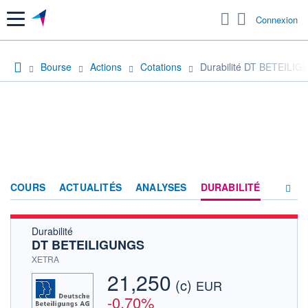
Menu
Connexion
Bourse
Actions
Cotations
Durabilité DT BETEILI
COURS
ACTUALITÉS
ANALYSES
DURABILITÉ
Durabilité
CONSENSUS
DT BETEILIGUNGS
SOCIÉTÉ
XETRA
21,250
(c)
HISTORIQUE
EUR
-0,70%
ACTIONNAIRES