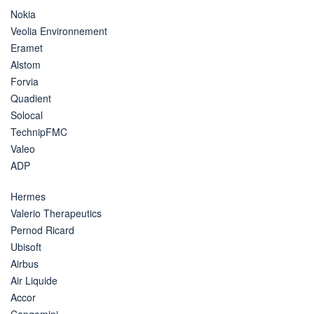
Nokia
Veolia Environnement
Eramet
Alstom
Forvia
Quadient
Solocal
TechnipFMC
Valeo
ADP
Hermes
Valerio Therapeutics
Pernod Ricard
Ubisoft
Airbus
Air Liquide
Accor
Capgemini