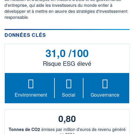
d'entreprise, qui aide les investisseurs du monde entier à
LIMITE À LA
LIMITE À LA
BAISSE
HAUSSE
développer et à mettre en œuvre des stratégies d'investissement
0,000
0,000
responsable.
RENDEMENT
PER ESTIMÉ
ESTIMÉ 2026
2026
4,72%
12,09
DONNÉES CLÉS
DERNIER
DATE
DIVIDENDE
DERNIER
DIVIDENDE
31,0 /100
0,00 EUR
-
Risque ESG élevé
PROCHAIN
DIVIDENDE
-
ÉLIGIBILITÉ
RISQUE ESG
CTO BUSINESS
31/100 (Élevé)
Environnement
Social
Gouvernance
+ PORTEFEUILLE
+ LISTE
0,80
Tonnes de CO2
émises par million d'euros de revenu généré