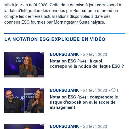
Mis à jour en août 2026. Cette date de mise à jour correspond à
la date d'intégration des données par Boursorama et prend en
compte les dernières actualisations disponibles à date des
données ESG fournies par Morningstar / Sustainalytics.
LA NOTATION ESG EXPLIQUÉE EN VIDÉO
information fournie par
BOURSOBANK
•
20 févr. 2023
Notation ESG (1/4) : à quoi
correspond la notion de risque ESG ?
information fournie par
BOURSOBANK
•
21 févr. 2023
•
1
Notation ESG (2/4) : comprendre le
risque d'exposition et le score de
management
information fournie par
BOURSOBANK
•
23 févr. 2023