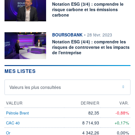
Notation ESG (3/4) : comprendre le
risque carbone et les émissions
carbone
information fournie par
BOURSOBANK
•
28 févr. 2023
Notation ESG (4/4) : comprendre les
risques de controverse et les impacts
de l'entreprise
MES LISTES
Valeurs les plus consultées
VALEUR
DERNIER
VAR.
82,35
-0,88%
Pétrole Brent
8 714,93
+0,17%
CAC 40
4 342,26
0,00%
Or