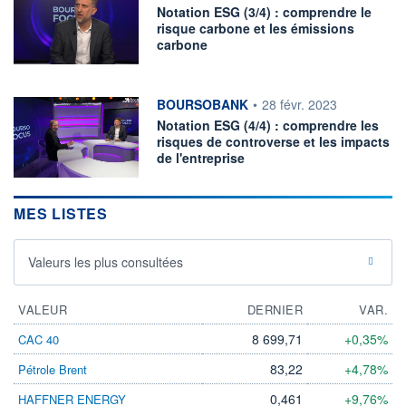
Notation ESG (3/4) : comprendre le
risque carbone et les émissions
carbone
information fournie par
BOURSOBANK
•
28 févr. 2023
Notation ESG (4/4) : comprendre les
risques de controverse et les impacts
de l'entreprise
MES LISTES
Valeurs les plus consultées
VALEUR
DERNIER
VAR.
8 699,71
+0,35%
CAC 40
83,22
+4,78%
Pétrole Brent
0,461
+9,76%
HAFFNER ENERGY