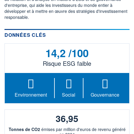
1 929
0,01%
d'entreprise, qui aide les investisseurs du monde entier à
VALORISATION
DERNIER ÉCHANGE
développer et à mettre en œuvre des stratégies d'investissement
173 MEUR
06.08.26 / 17:35:17
responsable.
LIMITE À LA
LIMITE À LA
BAISSE
HAUSSE
6,1800
6,8200
DONNÉES CLÉS
RENDEMENT
PER ESTIMÉ
ESTIMÉ 2026
2026
3,03%
14,2 /100
15,55
DERNIER
DATE
Risque ESG faible
DIVIDENDE
DERNIER
DIVIDENDE
0,30 EUR (02/06/26)
02/06/26
PROCHAIN
DIVIDENDE
-
Environnement
Social
Gouvernance
ÉLIGIBILITÉ
RISQUE ESG
SRD
PEA
14,2/100 (faible)
PEA-PME
CTO BUSINESS
36,95
Tonnes de CO2
+ ALERTE
émises par million d'euros de revenu généré
+ PORTEFEUILLE
+ LISTE