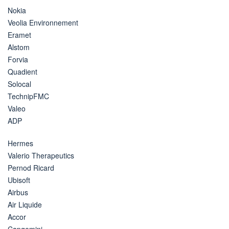
Nokia
Veolia Environnement
Eramet
Alstom
Forvia
Quadient
Solocal
TechnipFMC
Valeo
ADP
Hermes
Valerio Therapeutics
Pernod Ricard
Ubisoft
Airbus
Air Liquide
Accor
Capgemini