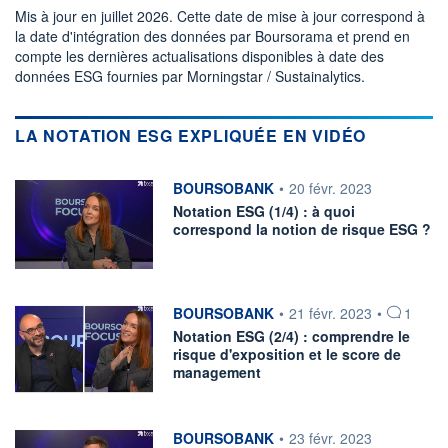
Mis à jour en juillet 2026. Cette date de mise à jour correspond à
la date d'intégration des données par Boursorama et prend en
compte les dernières actualisations disponibles à date des
données ESG fournies par Morningstar / Sustainalytics.
LA NOTATION ESG EXPLIQUÉE EN VIDÉO
information fournie par
BOURSOBANK
•
20 févr. 2023
Notation ESG (1/4) : à quoi
correspond la notion de risque ESG ?
information fournie par
BOURSOBANK
•
21 févr. 2023
•
1
Notation ESG (2/4) : comprendre le
risque d'exposition et le score de
management
information fournie par
BOURSOBANK
•
23 févr. 2023