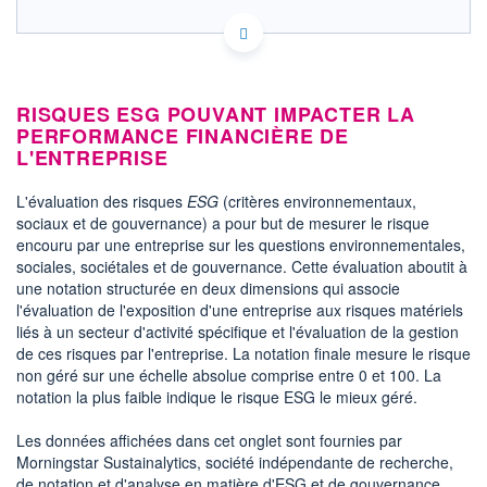
FR0000053027 AKW
ACTIONNAIRES
EURONEXT PARIS DONNÉES TEMPS RÉEL
Politique d'exécution
Cotation sur les autres places
RISQUES ESG POUVANT IMPACTER LA
PERFORMANCE FINANCIÈRE DE
6,75
L'ENTREPRISE
6,70
6,65
L'évaluation des risques
ESG
(critères environnementaux,
6,60
sociaux et de gouvernance) a pour but de mesurer le risque
encouru par une entreprise sur les questions environnementales,
6,55
12h21
14h57
17h33
sociales, sociétales et de gouvernance. Cette évaluation aboutit à
une notation structurée en deux dimensions qui associe
SECTEUR
INDICE DE RÉFÉRENCE
l'évaluation de l'exposition d'une entreprise aux risques matériels
Pièces détachées
CAC Mid & Small
liés à un secteur d'activité spécifique et l'évaluation de la gestion
d'automobiles
de ces risques par l'entreprise. La notation finale mesure le risque
non géré sur une échelle absolue comprise entre 0 et 100. La
OUVERTURE
CLÔTURE VEILLE
6,6200
6,6200
notation la plus faible indique le risque ESG le mieux géré.
+ HAUT
+ BAS
6,7400
6,5000
Les données affichées dans cet onglet sont fournies par
Morningstar Sustainalytics, société indépendante de recherche,
VOLUME
CAPITAL ÉCHANGÉ
de notation et d'analyse en matière d'ESG et de gouvernance