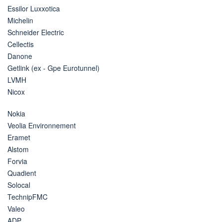
Essilor Luxxotica
Michelin
Schneider Electric
Cellectis
Danone
Getlink (ex - Gpe Eurotunnel)
LVMH
Nicox
Nokia
Veolia Environnement
Eramet
Alstom
Forvia
Quadient
Solocal
TechnipFMC
Valeo
ADP