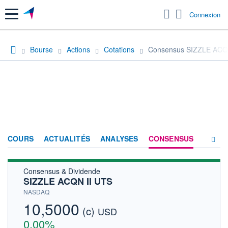
Menu
Connexion
Bourse
Actions
Cotations
Consensus SIZZLE ACQ
COURS
ACTUALITÉS
ANALYSES
CONSENSUS
Consensus & Dividende
SOCIÉTÉ
SIZZLE ACQN II UTS
HISTORIQUE
NASDAQ
10,5000
(c)
ACTIONNAIRES
USD
0,00%