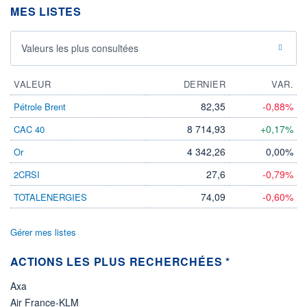
MES LISTES
ÉLIGIBILITÉ
Non éligible
Boursobank
Valeurs les plus consultées
+ PORTEFEUILLE
+ LISTE
VALEUR
DERNIER
VAR.
82,35
-0,88%
Pétrole Brent
8 714,93
+0,17%
CAC 40
4 342,26
0,00%
Or
27,6
-0,79%
2CRSI
74,09
-0,60%
TOTALENERGIES
Gérer mes listes
ACTIONS LES PLUS RECHERCHÉES *
Axa
Air France-KLM