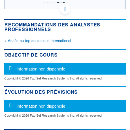
9,0841 EUR
VALEUR INDICATIVE
KYG8193F1256 SZZLU
DONNÉES TEMPS DIFFÉRÉ
RECOMMANDATIONS DES ANALYSTES
Politique d'exécution
PROFESSIONNELS
Cotation sur les autres places
> Accès au top consensus international
OUVERTURE
CLÔTURE VEILLE
0,0000
10,5000
+ HAUT
+ BAS
OBJECTIF DE COURS
0,0000
0,0000
VOLUME
CAPITAL ÉCHANGÉ
Message d'information
Information non disponible
0
0,00%
VALORISATION
Copyright © 2026 FactSet Research Systems Inc. All rights reserved.
LIMITE À LA
LIMITE À LA
BAISSE
HAUSSE
ÉVOLUTION DES PRÉVISIONS
0,0000
0,0000
Message d'information
RENDEMENT
PER ESTIMÉ
Information non disponible
ESTIMÉ 2026
2026
-
-
Copyright © 2026 FactSet Research Systems Inc. All rights reserved.
DERNIER
ÉCHANGE
30.06.26 / 22:00:00