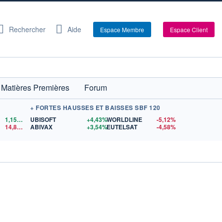
Rechercher
Aide
Espace Membre
Espace Client
Matières Premières
Forum
+ FORTES HAUSSES ET BAISSES SBF 120
1,1561
$US
UBISOFT
+4,43%
WORLDLINE
-5,12%
14,86
$US
ABIVAX
+3,54%
EUTELSAT
-4,58%