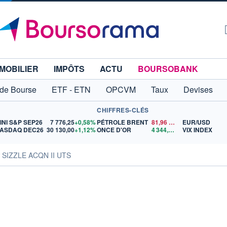
MOBILIER
IMPÔTS
ACTU
BOURSOBANK
 de Bourse
ETF - ETN
OPCVM
Taux
Devises
CHIFFRES-CLÉS
INI S&P SEP26
7 776,25
+0,58%
PÉTROLE BRENT
81,96
$US
EUR/USD
ASDAQ DEC26
30 130,00
+1,12%
ONCE D'OR
4 344,06
$US
VIX INDEX
s SIZZLE ACQN II UTS