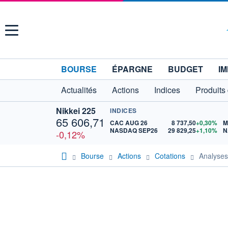
Menu
BOURSE
ÉPARGNE
BUDGET
IM
Actualités
Actions
Indices
Produits
Nikkei 225
INDICES
65 606,71
CAC AUG 26
8 737,50
+0,30%
M
NASDAQ SEP26
29 829,25
+1,10%
N
-0,12%
Bourse
Actions
Cotations
Analyse