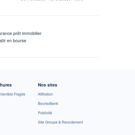
rance prêt immobilier
stir en bourse
A
chures
Nos sites
lientèle Fragile
Affiliation
BoursoBank
Publicité
Site Groupe & Recrutement