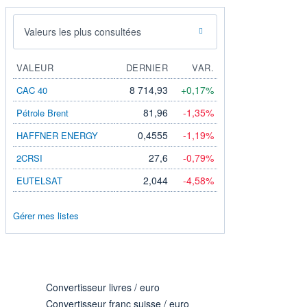
Valeurs les plus consultées
VALEUR
DERNIER
VAR.
8 714,93
+0,17%
CAC 40
81,96
-1,35%
Pétrole Brent
0,4555
-1,19%
HAFFNER ENERGY
27,6
-0,79%
2CRSI
2,044
-4,58%
EUTELSAT
Gérer mes listes
Convertisseur livres / euro
Convertisseur franc suisse / euro