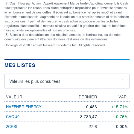
(7) Cash Flow par Action : Appelé également Marge brute d'autofinancement, le Cash
flow représente les ressources d'une entreprise disponibles pour l'investissement ou
le remboursement de ses dettes. Il équivaut au bénéfice net après impôt et avant
éléments exceptionnels, augmenté de la dotation aux amortissements et de la dotation
aux provisions. Il permet de mesurer le cash utilisé ou procuré par les activités
régulières d'une société. Il mesure ainsi sa capacité à générer des flux de bénéfices
hors activités exceptionnelles et non récurrentes.
(8) Selon la date de publication des résultats annuels de l'entreprise, les données
communiquées peuvent être des données réalisées ou des estimations.
Copyright © 2026 FactSet Research Systems Inc. All rights reserved.
MES LISTES
Valeurs les plus consultées
VALEUR
DERNIER
VAR.
0,486
+15,71%
HAFFNER ENERGY
8 735,47
+0,76%
CAC 40
27,6
0,00%
2CRSI