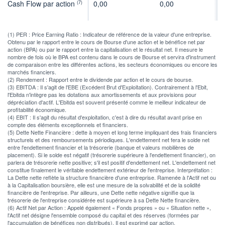
Cash Flow par action
0,00
0,00
0
(7)
(1) PER : Price Earning Ratio : Indicateur de référence de la valeur d'une entreprise.
Obtenu par le rapport entre le cours de Bourse d'une action et le bénéfice net par
action (BPA) ou par le rapport entre la capitalisation et le résultat net. Il mesure le
nombre de fois où le BPA est contenu dans le cours de Bourse et servira d'instrument
de comparaison entre les différentes actions, les secteurs économiques ou encore les
marchés financiers.
(2) Rendement : Rapport entre le dividende par action et le cours de bourse.
(3) EBITDA : Il s'agit de l'EBE (Excédent Brut d'Exploitation). Contrairement à l'Ebit,
l'Ebitda n'intègre pas les dotations aux amortissements et aux provisions pour
dépréciation d'actif. L'Ebitda est souvent présenté comme le meilleur indicateur de
profitabilité économique.
(4) EBIT : Il s'agit du résultat d'exploitation, c'est à dire du résultat avant prise en
compte des éléments exceptionnels et financiers.
(5) Dette Nette Financière : dette à moyen et long terme impliquant des frais financiers
structurels et des remboursements périodiques. L'endettement net fera le solde net
entre l'endettement financier et la trésorerie (banque et valeurs mobilières de
placement). Si le solde est négatif (trésorerie supérieure à l'endettement financier), on
parlera de trésorerie nette positive; s'il est positif d'endettement net. L'endettement net
constitue finalement le véritable endettement extérieur de l'entreprise. Interprétation :
La Dette nette reflète la structure financière d'une entreprise. Ramenée à l'Actif net ou
à la Capitalisation boursière, elle est une mesure de la solvabilité et de la solidité
financière de l'entreprise. Par ailleurs, une Dette nette négative signifie que la
trésorerie de l'entreprise considérée est supérieure à sa Dette Nette financière.
(6) Actif Net par Action : Appelé également « Fonds propres » ou « Situation nette »,
l'Actif net désigne l'ensemble composé du capital et des réserves (formées par
l'accumulation de bénéfices non distribués). Il est exprimé par action.