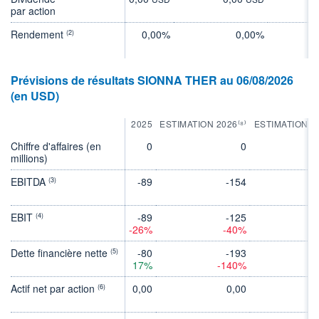
par action
Rendement
0,00%
0,00%
(2)
Prévisions de résultats SIONNA THER au 06/08/2026
(en USD)
2025
ESTIMATION 2026⁽⁸⁾
ESTIMATION 2
Chiffre d'affaires (en
0
0
millions)
EBITDA
-89
-154
-
(3)
EBIT
-89
-125
-
(4)
-26%
-40%
Dette financière nette
-80
-193
-
(5)
17%
-140%
-
Actif net par action
0,00
0,00
0
(6)