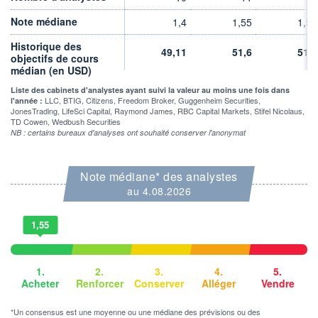
RENDEMENT
PER ESTIMÉ
ESTIMÉ 2026
2026
Note médiane
1,4
1,55
1,55
-
-
Historique des
49,11
51,6
51,6
DERNIER
objectifs de cours
ÉCHANGE
médian (en USD)
05.08.26 / 22:00:00
Liste des cabinets d'analystes ayant suivi la valeur au moins une fois dans
ÉLIGIBILITÉ
LLC, BTIG, Citizens, Freedom Broker, Guggenheim Securities,
l'année :
Non éligible
JonesTrading, LifeSci Capital, Raymond James, RBC Capital Markets, Stifel Nicolaus,
Boursobank
TD Cowen, Wedbush Securities
NB : certains bureaux d'analyses ont souhaité conserver l'anonymat
+ PORTEFEUILLE
+ LISTE
Note médiane* des analystes
au 4.08.2026
1,55
1.
2.
3.
4.
5.
Acheter
Renforcer
Conserver
Alléger
Vendre
*Un consensus est une moyenne ou une médiane des prévisions ou des