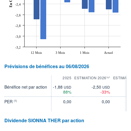
En €
-2,4
-2,6
-2,8
-3,0
-3,2
12 Mois
3 Mois
1 Mois
Actuel
Prévisions de bénéfices au 06/08/2026
2025
ESTIMATION 2026⁽⁸⁾
ESTIMATI
Bénéfice net par action
-1,88
-2,50
-2
USD
USD
88%
-33%
PER
0,00
0,00
(1)
Dividende SIONNA THER par action