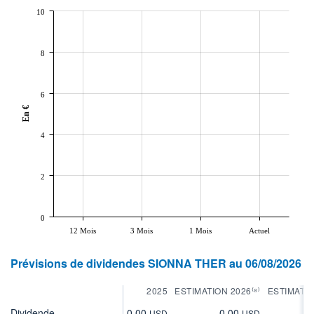
10
8
6
En €
4
2
0
12 Mois
3 Mois
1 Mois
Actuel
Prévisions de dividendes SIONNA THER au 06/08/2026
2025
ESTIMATION 2026⁽⁸⁾
ESTIMATIO
Dividende
0,00
0,00
0
USD
USD