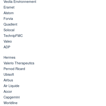
Veolia Environnement
Eramet
Alstom
Forvia
Quadient
Solocal
TechnipFMC
Valeo
ADP
Hermes
Valerio Therapeutics
Pernod Ricard
Ubisoft
Airbus
Air Liquide
Accor
Capgemini
Worldline