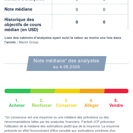
VOLUME
CAPITAL ÉCHANGÉ
0
0,00%
Note médiane
0
0
0
VALORISATION
CAPI.
BOURSIÈRE
Historique des
11 MUSD
0
0
0
11 MUSD
objectifs de cours
médian (en USD)
LIMITE À LA
LIMITE À LA
BAISSE
HAUSSE
Liste des cabinets d'analystes ayant suivi la valeur au moins une fois dans
2,0500
0,0000
Maxim Group
l'année :
RENDEMENT
PER ESTIMÉ
ESTIMÉ 2026
2026
-
-
Note médiane* des analystes
au 4.08.2026
DERNIER
ÉCHANGE
07.08.26 / 22:00:00
ÉLIGIBILITÉ
Non éligible
Boursobank
1.
2.
3.
4.
5.
Acheter
Renforcer
Conserver
Alléger
Vendre
+ PORTEFEUILLE
+ LISTE
*Un consensus est une moyenne ou une médiane des prévisions ou des
recommandations faites par les analystes financiers. Factset JCF préconise
l'utilisation de la médiane des estimations plutôt que de la moyenne. La moyenne
présente en effet l'inconvénient d'être sensible aux estimations extrêmes d'un