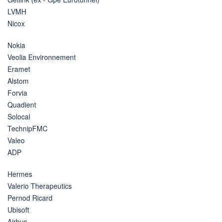
LVMH
Nicox
Nokia
Veolia Environnement
Eramet
Alstom
Forvia
Quadient
Solocal
TechnipFMC
Valeo
ADP
Hermes
Valerio Therapeutics
Pernod Ricard
Ubisoft
Airbus