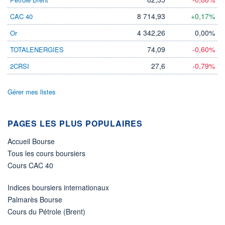
VOLUME
CAPITAL ÉCHANGÉ
0
0,00%
8 714,93
+0,17%
CAC 40
VALORISATION
CAPI.
BOURSIÈRE
11 MUSD
4 342,26
0,00%
Or
13 MUSD
74,09
-0,60%
TOTALENERGIES
LIMITE À LA
LIMITE À LA
BAISSE
HAUSSE
27,6
-0,79%
2CRSI
2,0500
0,0000
RENDEMENT
PER ESTIMÉ
ESTIMÉ 2026
2026
Gérer mes listes
-
-
DERNIER
ÉCHANGE
PAGES LES PLUS POPULAIRES
07.08.26 / 22:00:00
Accueil Bourse
ÉLIGIBILITÉ
Tous les cours boursiers
Non éligible
Boursobank
Cours CAC 40
+ PORTEFEUILLE
+ LISTE
Indices boursiers internationaux
Palmarès Bourse
Cours du Pétrole (Brent)