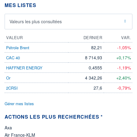
VOLUME
CAPITAL ÉCHANGÉ
MES LISTES
0
0,00%
VALORISATION
Valeurs les plus consultées
LIMITE À LA
LIMITE À LA
BAISSE
HAUSSE
0,0000
0,0000
VALEUR
DERNIER
VAR.
RENDEMENT
PER ESTIMÉ
ESTIMÉ 2026
2026
82,21
-1,05%
Pétrole Brent
-
-
8 714,93
+0,17%
CAC 40
DERNIER
ÉCHANGE
0,4555
-1,19%
HAFFNER ENERGY
07.08.26 / 22:00:00
4 342,26
+2,40%
Or
ÉLIGIBILITÉ
Non éligible
27,6
-0,79%
2CRSI
Boursobank
+ PORTEFEUILLE
+ LISTE
Gérer mes listes
ACTIONS LES PLUS RECHERCHÉES *
Axa
Air France-KLM