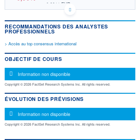
0,8911 EUR
VALEUR INDICATIVE
NASDAQ COMPOSITE
INDICE DE RÉFÉRENCE
KYG6826S1003 ONEG
DONNÉES TEMPS DIFFÉRÉ
RECOMMANDATIONS DES ANALYSTES
PROFESSIONNELS
Politique d'exécution
Cotation sur les autres places
> Accès au top consensus international
1,06
OBJECTIF DE COURS
1,04
1,02
Message d'information
Information non disponible
1,00
Copyright © 2026 FactSet Research Systems Inc. All rights reserved.
17h40
19h50
ÉVOLUTION DES PRÉVISIONS
INDICE DE RÉFÉRENCE
NASDAQ Composite
Message d'information
Information non disponible
OUVERTURE
CLÔTURE VEILLE
1,0200
1,0400
Copyright © 2026 FactSet Research Systems Inc. All rights reserved.
+ HAUT
+ BAS
1,0300
1,0100