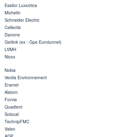
Essilor Luxxotica
Michelin
Schneider Electric
Cellectis
Danone
Getlink (ex - Gpe Eurotunnel)
LVMH
Nicox
Nokia
Veolia Environnement
Eramet
Alstom
Forvia
Quadient
Solocal
TechnipFMC
Valeo
ADP