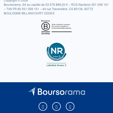
Copyright © 2026
Boursorama, SA au capital de 53 576 889,20 € – RCS Nanterre 351 058 151
– TVA FR 69 351 058 151 – 44 rue Traversière, CS 80134, 92772
BOULOGNE BILLANCOURT CEDEX
Boursorama sur Facebook
Boursorama sur X
Boursorama sur Youtu