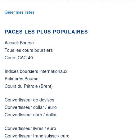
VOLUME
CAPITAL ÉCHANGÉ
0
0,00%
Gérer mes listes
VALORISATION
LIMITE À LA
LIMITE À LA
BAISSE
HAUSSE
PAGES LES PLUS POPULAIRES
0,0000
0,0000
Accueil Bourse
RENDEMENT
PER ESTIMÉ
ESTIMÉ 2026
2026
Tous les cours boursiers
-
-
Cours CAC 40
DERNIER
ÉCHANGE
07.08.26 / 22:00:00
Indices boursiers internationaux
Palmarès Bourse
ÉLIGIBILITÉ
Cours du Pétrole (Brent)
Non éligible
Boursobank
Convertisseur de devises
+ PORTEFEUILLE
+ LISTE
Convertisseur dollar / euro
Convertisseur euro / dollar
Convertisseur livres / euro
Convertisseur franc suisse / euro