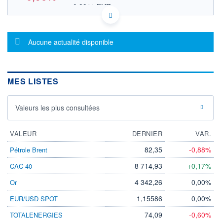
0,8911 EUR
VALEUR INDICATIVE
NASDAQ COMPOSITE
INDICE DE RÉFÉRENCE
KYG6826S1003 ONEG
DONNÉES TEMPS DIFFÉRÉ
Message d'information
Aucune actualité disponible
Politique d'exécution
Cotation sur les autres places
MES LISTES
1,06
1,04
Valeurs les plus consultées
1,02
1,00
VALEUR
DERNIER
VAR.
17h40
19h50
82,35
-0,88%
Pétrole Brent
INDICE DE RÉFÉRENCE
NASDAQ Composite
8 714,93
+0,17%
CAC 40
4 342,26
0,00%
Or
OUVERTURE
CLÔTURE VEILLE
1,0200
1,0400
1,15586
0,00%
EUR/USD SPOT
+ HAUT
+ BAS
1,0350
1,0200
74,09
-0,60%
TOTALENERGIES