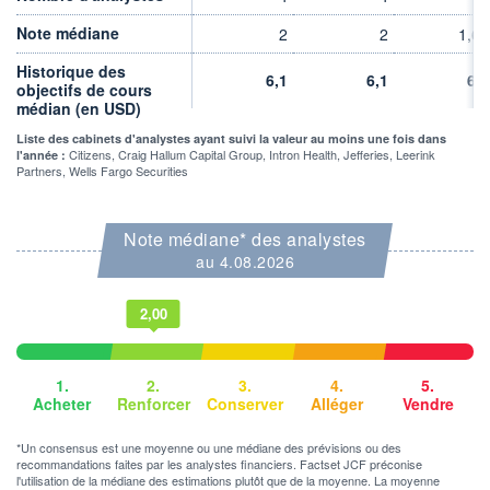
VOLUME
CAPITAL ÉCHANGÉ
Note médiane
0
0,00%
2
2
1,67
VALORISATION
CAPI.
Historique des
BOURSIÈRE
701 MUSD
6,1
6,1
6,9
714 MUSD
objectifs de cours
médian (en USD)
LIMITE À LA
LIMITE À LA
BAISSE
HAUSSE
Liste des cabinets d'analystes ayant suivi la valeur au moins une fois dans
17,4900
0,0000
Citizens, Craig Hallum Capital Group, Intron Health, Jefferies, Leerink
l'année :
Partners, Wells Fargo Securities
RENDEMENT
PER ESTIMÉ
ESTIMÉ 2026
2026
-
3,57
Note médiane* des analystes
DERNIER
au 4.08.2026
ÉCHANGE
06.08.26 / 22:00:00
2,00
ÉLIGIBILITÉ
RISQUE ESG
BOURSOVIE LUX
18,9/100 (faible)
1.
2.
3.
4.
5.
+ PORTEFEUILLE
+ LISTE
Acheter
Renforcer
Conserver
Alléger
Vendre
*Un consensus est une moyenne ou une médiane des prévisions ou des
recommandations faites par les analystes financiers. Factset JCF préconise
l'utilisation de la médiane des estimations plutôt que de la moyenne. La moyenne