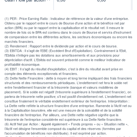
(1) PER : Price Earning Ratio : Indicateur de référence de la valeur d'une entreprise.
Obtenu par le rapport entre le cours de Bourse d'une action et le bénéfice net par
action (BPA) ou par le rapport entre la capitalisation et le résultat net. Il mesure le
nombre de fois où le BPA est contenu dans le cours de Bourse et servira d'instrument
de comparaison entre les différentes actions, les secteurs économiques ou encore les
marchés financiers.
(2) Rendement : Rapport entre le dividende par action et le cours de bourse.
(3) EBITDA : Il s'agit de l'EBE (Excédent Brut d'Exploitation). Contrairement à l'Ebit,
l'Ebitda n'intègre pas les dotations aux amortissements et aux provisions pour
dépréciation d'actif. L'Ebitda est souvent présenté comme le meilleur indicateur de
profitabilité économique.
(4) EBIT : Il s'agit du résultat d'exploitation, c'est à dire du résultat avant prise en
compte des éléments exceptionnels et financiers.
(5) Dette Nette Financière : dette à moyen et long terme impliquant des frais financiers
structurels et des remboursements périodiques. L'endettement net fera le solde net
entre l'endettement financier et la trésorerie (banque et valeurs mobilières de
placement). Si le solde est négatif (trésorerie supérieure à l'endettement financier), on
parlera de trésorerie nette positive; s'il est positif d'endettement net. L'endettement net
constitue finalement le véritable endettement extérieur de l'entreprise. Interprétation :
La Dette nette reflète la structure financière d'une entreprise. Ramenée à l'Actif net ou
à la Capitalisation boursière, elle est une mesure de la solvabilité et de la solidité
financière de l'entreprise. Par ailleurs, une Dette nette négative signifie que la
trésorerie de l'entreprise considérée est supérieure à sa Dette Nette financière.
(6) Actif Net par Action : Appelé également « Fonds propres » ou « Situation nette »,
l'Actif net désigne l'ensemble composé du capital et des réserves (formées par
l'accumulation de bénéfices non distribués). Il est exprimé par action.