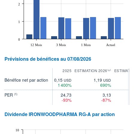
2
1
0
12 Mois
3 Mois
1 Mois
Actuel
Prévisions de bénéfices au 07/08/2026
2025
ESTIMATION 2026⁽⁸⁾
ESTIMATIO
Bénéfice net par action
0,15
1,19
1
USD
USD
1 400%
690%
PER
24,73
3,13
(1)
-93%
-87%
Dividende IRONWOODPHARMA RG-A par action
10