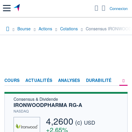
Menu
Connexion
Bourse
Actions
Cotations
Consensus IRONWOO
COURS
ACTUALITÉS
ANALYSES
DURABILITÉ
Consensus & Dividende
CONSENSUS
IRONWOODPHARMA RG-A
SOCIÉTÉ
NASDAQ
4,2600
(c)
HISTORIQUE
USD
+2,65%
ACTIONNAIRES