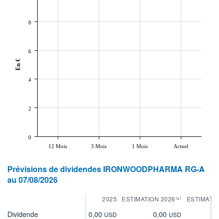
8
6
En €
4
2
0
12 Mois
3 Mois
1 Mois
Actuel
Prévisions de dividendes IRONWOODPHARMA RG-A
au 07/08/2026
2025
ESTIMATION 2026⁽⁸⁾
ESTIMATIO
Dividende
0,00
0,00
0
USD
USD