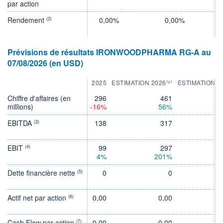
par action
Rendement
0,00%
0,00%
(2)
Prévisions de résultats IRONWOODPHARMA RG-A au
07/08/2026 (en USD)
2025
ESTIMATION 2026⁽⁸⁾
ESTIMATION 2
Chiffre d'affaires (en
296
461
millions)
-16%
56%
EBITDA
138
317
(3)
EBIT
99
297
(4)
4%
201%
Dette financière nette
0
0
(5)
Actif net par action
0,00
0,00
0
(6)
Cash Flow par action
0,00
0,00
0
(7)