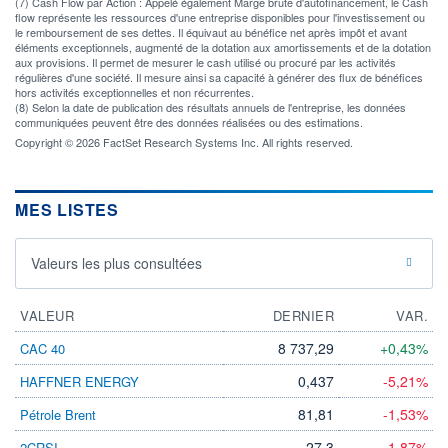
(7) Cash Flow par Action : Appelé également Marge brute d'autofinancement, le Cash
flow représente les ressources d'une entreprise disponibles pour l'investissement ou
le remboursement de ses dettes. Il équivaut au bénéfice net après impôt et avant
éléments exceptionnels, augmenté de la dotation aux amortissements et de la dotation
aux provisions. Il permet de mesurer le cash utilisé ou procuré par les activités
régulières d'une société. Il mesure ainsi sa capacité à générer des flux de bénéfices
hors activités exceptionnelles et non récurrentes.
(8) Selon la date de publication des résultats annuels de l'entreprise, les données
communiquées peuvent être des données réalisées ou des estimations.
Copyright © 2026 FactSet Research Systems Inc. All rights reserved.
MES LISTES
Valeurs les plus consultées
VALEUR
DERNIER
VAR.
8 737,29
+0,43%
CAC 40
0,437
-5,21%
HAFFNER ENERGY
81,81
-1,53%
Pétrole Brent
27,3
-1,87%
2CRSI