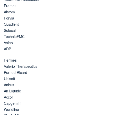
Eramet
Alstom
Forvia
Quadient
Solocal
TechnipFMC
Valeo
ADP
Hermes
Valerio Therapeutics
Pernod Ricard
Ubisoft
Airbus
Air Liquide
Accor
Capgemini
Worldline