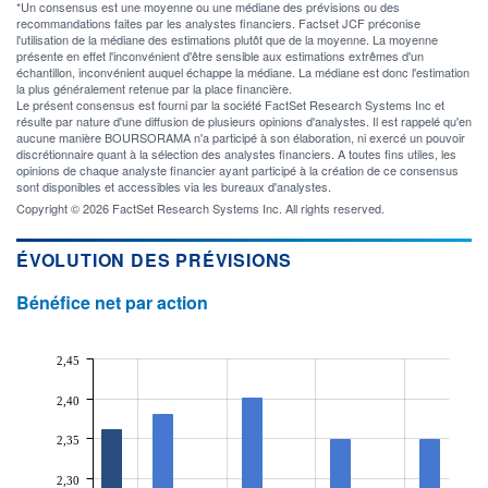
*Un consensus est une moyenne ou une médiane des prévisions ou des
recommandations faites par les analystes financiers. Factset JCF préconise
l'utilisation de la médiane des estimations plutôt que de la moyenne. La moyenne
présente en effet l'inconvénient d'être sensible aux estimations extrêmes d'un
échantillon, inconvénient auquel échappe la médiane. La médiane est donc l'estimation
la plus généralement retenue par la place financière.
Le présent consensus est fourni par la société FactSet Research Systems Inc et
résulte par nature d'une diffusion de plusieurs opinions d'analystes. Il est rappelé qu'en
aucune manière BOURSORAMA n'a participé à son élaboration, ni exercé un pouvoir
discrétionnaire quant à la sélection des analystes financiers. A toutes fins utiles, les
opinions de chaque analyste financier ayant participé à la création de ce consensus
sont disponibles et accessibles via les bureaux d'analystes.
Copyright © 2026 FactSet Research Systems Inc. All rights reserved.
ÉVOLUTION DES PRÉVISIONS
Bénéfice net par action
2,45
2,40
2,35
2,30