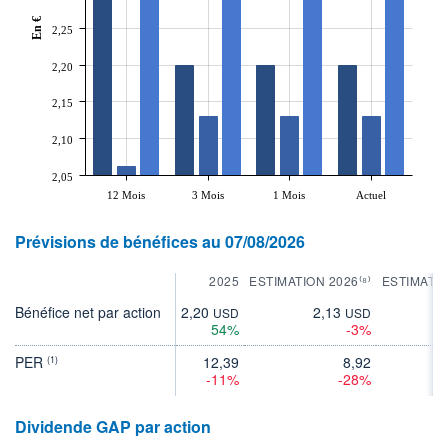
En €
2,25
2,20
2,15
2,10
2,05
12 Mois
3 Mois
1 Mois
Actuel
Prévisions de bénéfices au 07/08/2026
2025
ESTIMATION 2026⁽⁸⁾
ESTIMATIO
Bénéfice net par action
2,20
2,13
2
USD
USD
54%
-3%
PER
12,39
8,92
(1)
-11%
-28%
Dividende GAP par action