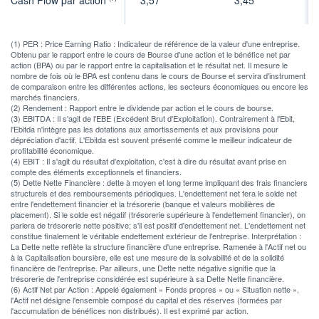
(1) PER : Price Earning Ratio : Indicateur de référence de la valeur d'une entreprise.
Obtenu par le rapport entre le cours de Bourse d'une action et le bénéfice net par
action (BPA) ou par le rapport entre la capitalisation et le résultat net. Il mesure le
nombre de fois où le BPA est contenu dans le cours de Bourse et servira d'instrument
de comparaison entre les différentes actions, les secteurs économiques ou encore les
marchés financiers.
(2) Rendement : Rapport entre le dividende par action et le cours de bourse.
(3) EBITDA : Il s'agit de l'EBE (Excédent Brut d'Exploitation). Contrairement à l'Ebit,
l'Ebitda n'intègre pas les dotations aux amortissements et aux provisions pour
dépréciation d'actif. L'Ebitda est souvent présenté comme le meilleur indicateur de
profitabilité économique.
(4) EBIT : Il s'agit du résultat d'exploitation, c'est à dire du résultat avant prise en
compte des éléments exceptionnels et financiers.
(5) Dette Nette Financière : dette à moyen et long terme impliquant des frais financiers
structurels et des remboursements périodiques. L'endettement net fera le solde net
entre l'endettement financier et la trésorerie (banque et valeurs mobilières de
placement). Si le solde est négatif (trésorerie supérieure à l'endettement financier), on
parlera de trésorerie nette positive; s'il est positif d'endettement net. L'endettement net
constitue finalement le véritable endettement extérieur de l'entreprise. Interprétation :
La Dette nette reflète la structure financière d'une entreprise. Ramenée à l'Actif net ou
à la Capitalisation boursière, elle est une mesure de la solvabilité et de la solidité
financière de l'entreprise. Par ailleurs, une Dette nette négative signifie que la
trésorerie de l'entreprise considérée est supérieure à sa Dette Nette financière.
(6) Actif Net par Action : Appelé également « Fonds propres » ou « Situation nette »,
l'Actif net désigne l'ensemble composé du capital et des réserves (formées par
l'accumulation de bénéfices non distribués). Il est exprimé par action.