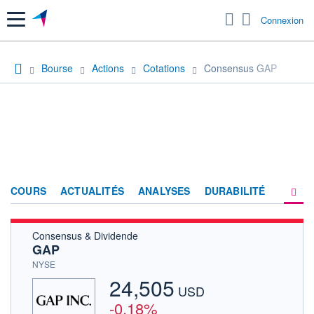
Menu
Connexion
Bourse
Actions
Cotations
Consensus GAP
COURS
ACTUALITÉS
ANALYSES
DURABILITÉ
Consensus & Dividende
CONSENSUS
GAP
SOCIÉTÉ
NYSE
24,505
FORUM
USD
-0,18%
HISTORIQUE