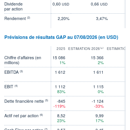
Dividende
0,60
0,66
0
USD
USD
par action
Rendement
2,20%
3,47%
(2)
Prévisions de résultats GAP au 07/08/2026 (en USD)
2025
ESTIMATION 2026⁽⁸⁾
ESTIMATION 
Chiffre d'affaires (en
15 086
15 366
15
millions)
1%
2%
EBITDA
1 612
1 611
(3)
EBIT
1 112
1 115
(4)
83%
0%
Dette financière nette
-845
-1 124
(5)
-119%
-33%
Actif net par action
8,52
9,99
(6)
23%
17%
Cash Flow par action
3,57
3,45
(7)