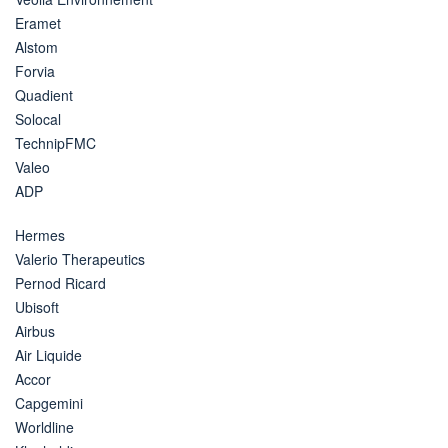
Eramet
Alstom
Forvia
Quadient
Solocal
TechnipFMC
Valeo
ADP
Hermes
Valerio Therapeutics
Pernod Ricard
Ubisoft
Airbus
Air Liquide
Accor
Capgemini
Worldline