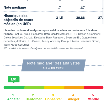
DERNIER
ÉCHANGE
22.08.24 / 22:00:00
Note médiane
1,71
1,67
1,86
ÉLIGIBILITÉ
RISQUE ESG
Historique des
31,5
30,86
27,71
BOURSOVIE LUX
objectifs de cours
14,5/100 (faible)
médian (en USD)
Liste des cabinets d'analystes ayant suivi la valeur au moins une fois dans
+ PORTEFEUILLE
+ LISTE
Actual, Argus Research, BMO Capital Markets, BTIG, Cowen & Company,
l'année :
Daiwa Securities Co. Ltd., Deutsche Bank Research, Evercore ISI, Guggenheim
Securities, Jefferies, TD Cowen, Telsey Advisory Group, Tiburon Research Group,
Wells Fargo Securities
NB : certains bureaux d'analyses ont souhaité conserver l'anonymat
Note médiane* des analystes
au 4.08.2026
1,91
1.
2.
3.
4.
5.
Acheter
Renforcer
Conserver
Alléger
Vendre