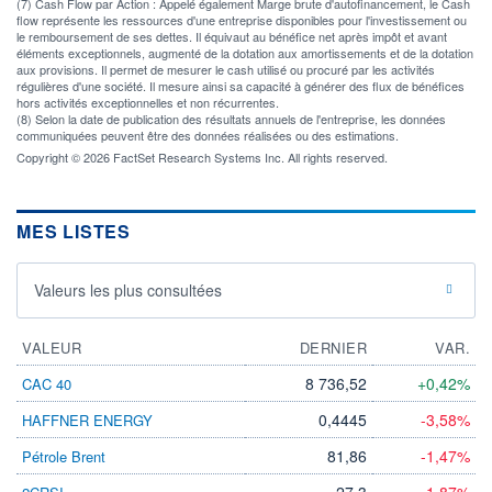
(7) Cash Flow par Action : Appelé également Marge brute d'autofinancement, le Cash
flow représente les ressources d'une entreprise disponibles pour l'investissement ou
le remboursement de ses dettes. Il équivaut au bénéfice net après impôt et avant
éléments exceptionnels, augmenté de la dotation aux amortissements et de la dotation
aux provisions. Il permet de mesurer le cash utilisé ou procuré par les activités
régulières d'une société. Il mesure ainsi sa capacité à générer des flux de bénéfices
hors activités exceptionnelles et non récurrentes.
(8) Selon la date de publication des résultats annuels de l'entreprise, les données
communiquées peuvent être des données réalisées ou des estimations.
Copyright © 2026 FactSet Research Systems Inc. All rights reserved.
MES LISTES
Valeurs les plus consultées
VALEUR
DERNIER
VAR.
8 736,52
+0,42%
CAC 40
0,4445
-3,58%
HAFFNER ENERGY
81,86
-1,47%
Pétrole Brent
27,3
-1,87%